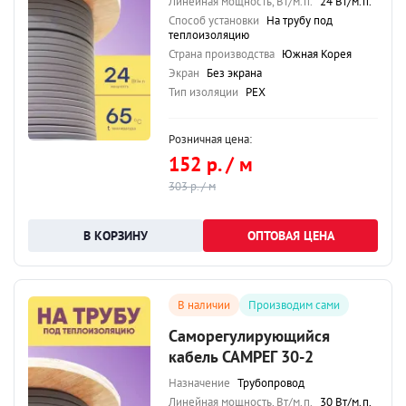
Линейная мощность, Вт/м.п.
24 Вт/м.п.
Способ установки
На трубу под
теплоизоляцию
Страна производства
Южная Корея
Экран
Без экрана
Тип изоляции
PEX
Розничная цена:
152 р. / м
303 р. / м
ОПТОВАЯ ЦЕНА
В наличии
Производим сами
Саморегулирующийся
кабель САМРЕГ 30-2
Назначение
Трубопровод
Линейная мощность, Вт/м.п.
30 Вт/м.п.