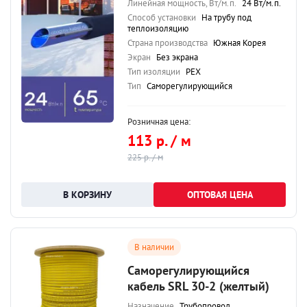
Линейная мощность, Вт/м.п.
24 Вт/м.п.
Способ установки
На трубу под
теплоизоляцию
Страна производства
Южная Корея
Экран
Без экрана
Тип изоляции
PEX
Тип
Саморегулирующийся
Розничная цена:
113 р. / м
225 р. / м
ОПТОВАЯ ЦЕНА
В наличии
Саморегулирующийся
кабель SRL 30-2 (желтый)
Назначение
Трубопровод