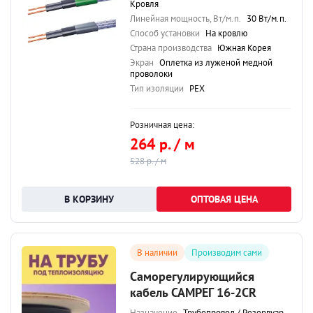
Кровля
Линейная мощность, Вт/м.п.
30 Вт/м.п.
Способ установки
На кровлю
Страна производства
Южная Корея
Экран
Оплетка из луженой медной
проволоки
Тип изоляции
PEX
Розничная цена:
264 р. / м
528 р. / м
ОПТОВАЯ ЦЕНА
В наличии
Производим сами
Саморегулирующийся
кабель САМРЕГ 16-2CR
Назначение
Трубопровод / Резервуар