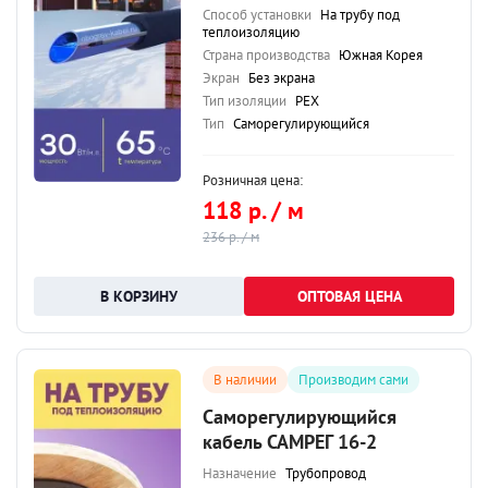
Способ установки
На трубу под
теплоизоляцию
Страна производства
Южная Корея
Экран
Без экрана
Тип изоляции
PEX
Тип
Саморегулирующийся
Розничная цена:
118 р. / м
236 р. / м
ОПТОВАЯ ЦЕНА
В наличии
Производим сами
Саморегулирующийся
кабель САМРЕГ 16-2
Назначение
Трубопровод