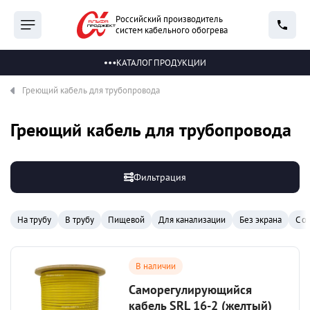
Российский производитель
систем кабельного обогрева
КАТАЛОГ ПРОДУКЦИИ
Греющий кабель для трубопровода
Греющий кабель для трубопровода
Фильтрация
На трубу
В трубу
Пищевой
Для канализации
Без экрана
С о
В наличии
Саморегулирующийся
кабель SRL 16-2 (желтый)