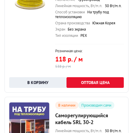
Линейная мощность, Вт/м.п.
30 Вт/м.п.
Способ установки
На трубу под
теплоизоляцию
Страна производства
Южная Корея
Экран
Без экрана
Тип изоляции
PEX
Розничная цена:
118 р. / м
538 р. / м
ОПТОВАЯ ЦЕНА
В наличии
Производим сами
Саморегулирующийся
кабель SRL 30-2
Линейная мощность, Вт/м.п.
30 Вт/м.п.