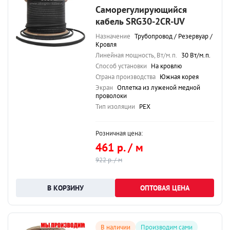
Саморегулирующийся
кабель SRG30-2CR-UV
Назначение
Трубопровод / Резервуар /
Кровля
Линейная мощность, Вт/м.п.
30 Вт/м.п.
Способ установки
На кровлю
Страна производства
Южная корея
Экран
Оплетка из луженой медной
проволоки
Тип изоляции
PEX
Розничная цена:
461 р. / м
922 р. / м
ОПТОВАЯ ЦЕНА
В наличии
Производим сами