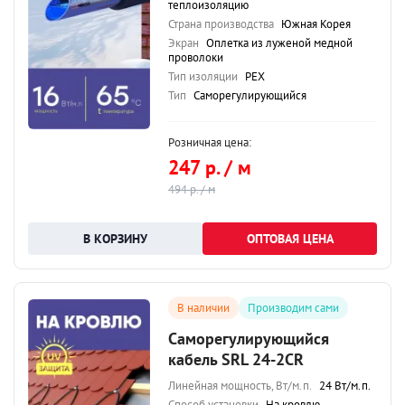
теплоизоляцию
Страна производства
Южная Корея
Экран
Оплетка из луженой медной
проволоки
Тип изоляции
PEX
Тип
Саморегулирующийся
Розничная цена:
247 р. / м
494 р. / м
ОПТОВАЯ ЦЕНА
В наличии
Производим сами
Саморегулирующийся
кабель SRL 24-2CR
Линейная мощность, Вт/м.п.
24 Вт/м.п.
Способ установки
На кровлю