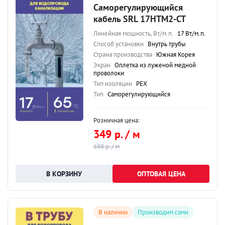
Саморегулирующийся
кабель SRL 17HTM2-CT
Линейная мощность, Вт/м.п.
17 Вт/м.п.
Способ установки
Внутрь трубы
Страна производства
Южная Корея
Экран
Оплетка из луженой медной
проволоки
Тип изоляции
PEX
Тип
Саморегулирующийся
Розничная цена:
349 р. / м
698 р. / м
ОПТОВАЯ ЦЕНА
В наличии
Производим сами