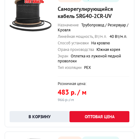
Саморегулирующийся
кабель SRG40-2CR-UV
Назначение
Трубопровод / Резервуар /
Кровля
Линейная мощность, Вт/м.п.
40 Вт/м.п.
Способ установки
На кровлю
Страна производства
Южная корея
Экран
Оплетка из луженой медной
проволоки
Тип изоляции
PEX
Розничная цена:
483 р. / м
966 р. / м
ОПТОВАЯ ЦЕНА