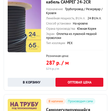
кабель САМРЕГ 24-2CR
Назначение
Трубопровод / Резервуар /
Кровля
Линейная мощность, Вт/м.п.
24 Вт/м.п.
Способ установки
На кровлю
Страна производства
Южная Корея
Экран
Оплетка из луженой медной
проволоки
Тип изоляции
PEX
Розничная цена:
287 р. / м
574 р. / м
ОПТОВАЯ ЦЕНА
В наличии
Производим сами
Саморегулирующийся