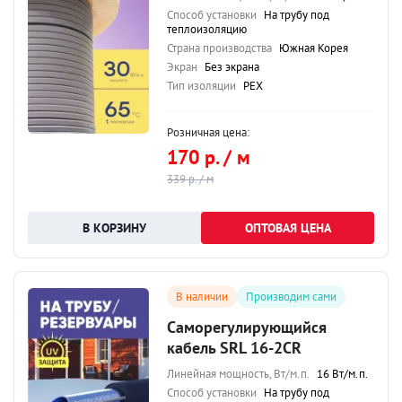
Способ установки
На трубу под
теплоизоляцию
Страна производства
Южная Корея
Экран
Без экрана
Тип изоляции
PEX
Розничная цена:
170 р. / м
339 р. / м
ОПТОВАЯ ЦЕНА
В наличии
Производим сами
Саморегулирующийся
кабель SRL 16-2CR
Линейная мощность, Вт/м.п.
16 Вт/м.п.
Способ установки
На трубу под