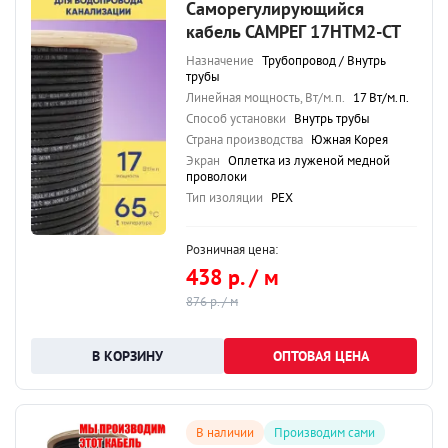
Саморегулирующийся
кабель САМРЕГ 17HTM2-CT
Назначение
Трубопровод / Внутрь
трубы
Линейная мощность, Вт/м.п.
17 Вт/м.п.
Способ установки
Внутрь трубы
Страна производства
Южная Корея
Экран
Оплетка из луженой медной
проволоки
Тип изоляции
PEX
Розничная цена:
438 р. / м
876 р. / м
ОПТОВАЯ ЦЕНА
В наличии
Производим сами