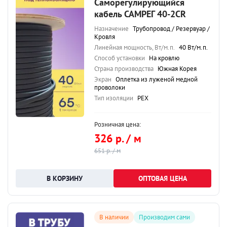
Саморегулирующийся
кабель САМРЕГ 40-2CR
Назначение
Трубопровод / Резервуар /
Кровля
Линейная мощность, Вт/м.п.
40 Вт/м.п.
Способ установки
На кровлю
Страна производства
Южная Корея
Экран
Оплетка из луженой медной
проволоки
Тип изоляции
PEX
Розничная цена:
326 р. / м
651 р. / м
ОПТОВАЯ ЦЕНА
В наличии
Производим сами