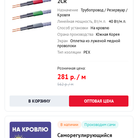
2CR
Назначение
Трубопровод / Резервуар /
Кровля
Линейная мощность, Вт/м.п.
40 Вт/м.п.
Способ установки
На кровлю
Страна производства
Южная Корея
Экран
Оплетка из луженой медной
проволоки
Тип изоляции
PEX
Розничная цена:
281 р. / м
562 р. / м
ОПТОВАЯ ЦЕНА
В наличии
Производим сами
Саморегулирующийся