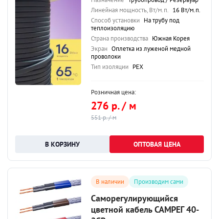
Линейная мощность, Вт/м.п.
16 Вт/м.п.
Способ установки
На трубу под
теплоизоляцию
Страна производства
Южная Корея
Экран
Оплетка из луженой медной
проволоки
Тип изоляции
PEX
Розничная цена:
276 р. / м
551 р. / м
ОПТОВАЯ ЦЕНА
В наличии
Производим сами
Саморегулирующийся
цветной кабель САМРЕГ 40-