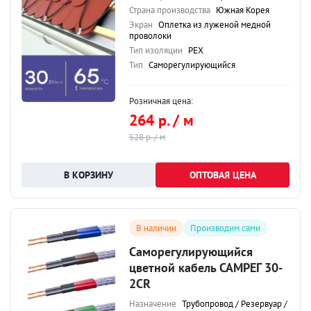
Страна производства
Южная Корея
Экран
Оплетка из луженой медной
проволоки
Тип изоляции
PEX
Тип
Саморегулирующийся
Розничная цена:
264 р. / м
528 р. / м
ОПТОВАЯ ЦЕНА
В наличии
Производим сами
Саморегулирующийся
цветной кабель САМРЕГ 30-
2CR
Назначение
Трубопровод / Резервуар /