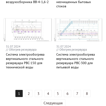
воздухосборника ВВ-4-1,6-2
неочищенных бытовых
стоков
31.07.2024
31.07.2024
// Обогрев резервуара
// Обогрев резервуара
Система электрообогрева
Система электрообогрева
вертикального стального
вертикального стального
резервуара РВС-150 для
резервуара РВС-300 для
технической воды
питьевой воды
1
2
3
4
5
6
7
8
Следующая