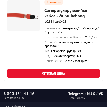
В наличии
Саморегулирующийся
кабель Wuhu Jiahong
31HTLe2-CT
Назначение
Резервуар / Трубопровод /
Внутрь трубы
Линейная мощность, Вт/м.п.
31 Вт/м.п.
Экран
Оплетка из луженой медной
проволоки
Тип
Саморегулирующийся
Вид
Низкотемпературный
Применение
Со взрывозащитой
ОПТОВАЯ ЦЕНА
8 800 551-45-16
Telegram
/
MAX
/
VK
Бесплатно по РФ
Мессенджеры
Весь обогрев