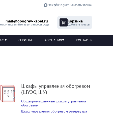
Max
Telegram
Заказать звонок
mail@obogrev-kabel.ru
Корзина
(мск)
Направляйте ваши запросы сюда
Добавьте товары
ТАМ
СЕКРЕТЫ
КОМПАНИЯ
КОНТАКТЫ
Шкафы управления обогревом
(ШУЭО, ШУ)
Общепромышленные шкафы управления
обогревом
Шкаф управления обогревом резервуара