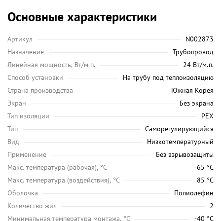
Основные характеристики
Артикул
N002873
Назначение
Трубопровод
Линейная мощность, Вт/м.п.
24 Вт/м.п.
Способ установки
На трубу под теплоизоляцию
Страна производства
Южная Корея
Экран
Без экрана
Тип изоляции
PEX
Тип
Саморегулирующийся
Вид
Низкотемпературный
Применение
Без взрывозащиты
Maкс. температура (рабочая), °C
65 °C
Макс. температура (воздействия), °C
85 °C
Оболочка
Полиолефин
Количество жил
2
Минимальная температура монтажа, °C
-40 °C