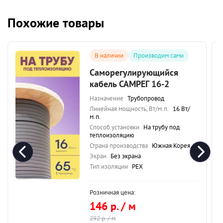
Похожие товары
В наличии
Производим сами
Саморегулирующийся
кабель САМРЕГ 16-2
Назначение
Трубопровод
Линейная мощность, Вт/м.п.
16 Вт/
м.п.
Способ установки
На трубу под
теплоизоляцию
Страна производства
Южная Корея
Экран
Без экрана
Тип изоляции
PEX
Розничная цена:
146 р. / м
292 р. / м