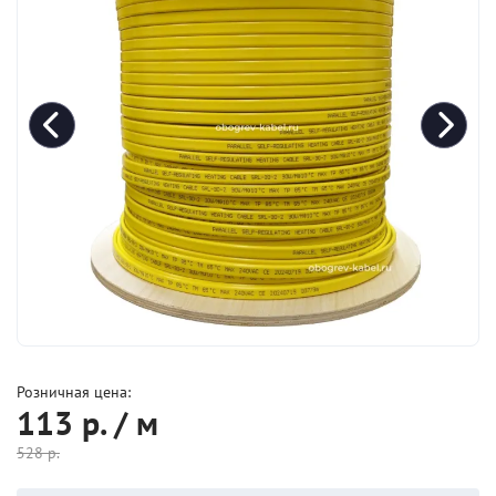
Розничная цена:
113
р. / м
528
р.