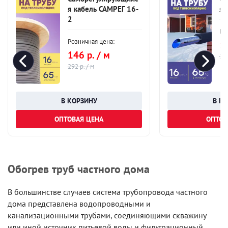
я кабель САМРЕГ 16-
я 
2
Ро
Розничная цена:
10
146 р. / м
215
292 р. / м
ОПТОВАЯ ЦЕНА
ОПТОВ
Обогрев труб частного дома
В большинстве случаев система трубопровода частного
дома представлена водопроводными и
канализационными трубами, соединяющими скважину
или иной источник питьевой воды и фильтрационный