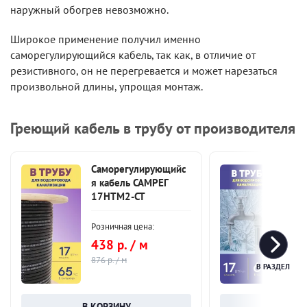
наружный обогрев невозможно.
Широкое применение получил именно
саморегулирующийся кабель, так как, в отличие от
резистивного, он не перегревается и может нарезаться
произвольной длины, упрощая монтаж.
Греющий кабель в трубу от производителя
Саморегулирующийс
Сам
я кабель САМРЕГ
я к
17HTM2-CT
17
Розничная цена:
Розн
438 р. / м
349
876 р. / м
698 
В РАЗДЕЛ