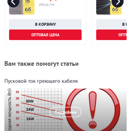
292 р. / м
574
ОПТОВАЯ ЦЕНА
ОПТОВ
Вам также помогут статьи
Пусковой ток греющего кабеля
Подробнее