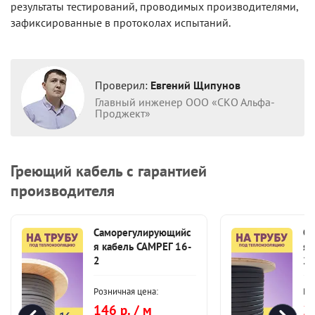
результаты тестирований, проводимых производителями,
зафиксированные в протоколах испытаний.
Проверил:
Евгений Щипунов
Главный инженер ООО «СКО Альфа-
Проджект»
Греющий кабель с гарантией
производителя
Саморегулирующийс
Са
я кабель САМРЕГ 16-
я 
2
2
Розничная цена:
Ро
146 р. / м
28