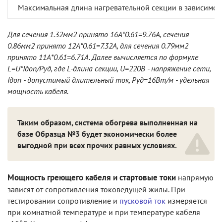
Максимальная длина нагревательной секции в зависимос
Для сечения 1.32мм2 принято 16А*0.61=9.76А, сечения
0.86мм2 принято 12А*0.61=7.32А, для сечения 0.79мм2
принято 11А*0.61=6.71А. Далее вычисляется по формуле
L=U*Iдоп/Pуд, где L-длина секции, U=220В - напряжение сети,
Iдоп - допустимый длительный ток, Pуд=16Вт/м - удельная
мощность кабеля.
Таким образом, система обогрева выполненная на
базе Образца №3 будет экономически более
выгодной при всех прочих равных условиях.
Мощность греющего кабеля и стартовые токи
напрямую
зависят от сопротивления токоведущей жилы. При
тестировании сопротивление и
пусковой ток
измеряется
при комнатной температуре и при температуре кабеля