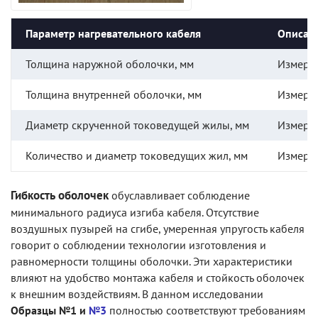
Параметр нагревательного кабеля
Описан
Толщина наружной оболочки, мм
Измере
Толщина внутренней оболочки, мм
Измере
Диаметр скрученной токоведущей жилы, мм
Измере
Количество и диаметр токоведущих жил, мм
Измере
Гибкость оболочек
обуславливает соблюдение
минимального радиуса изгиба кабеля. Отсутствие
воздушных пузырей на сгибе, умеренная упругость кабеля
говорит о соблюдении технологии изготовления и
равномерности толщины оболочки. Эти характеристики
влияют на удобство монтажа кабеля и стойкость оболочек
к внешним воздействиям. В данном исследовании
Образцы №1 и
№3
полностью соответствуют требованиям