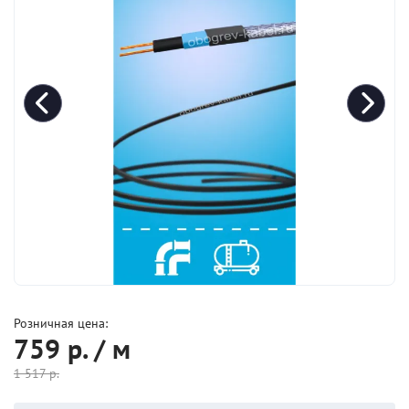
Розничная цена:
759
р. / м
1 517
р.