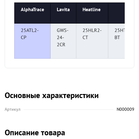
AlphaTrace
Lavita
Heatline
25ATL2-
GWS-
25HLR2-
25HTP2-
CP
24-
CT
BT
2CR
Основные характеристики
Артикул
N000009
Описание товара