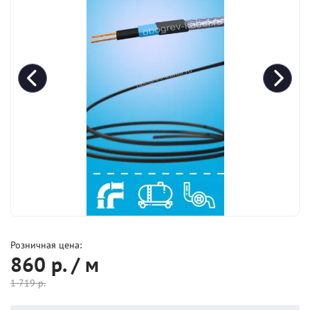
Розничная цена:
860
р. / м
1 719
р.