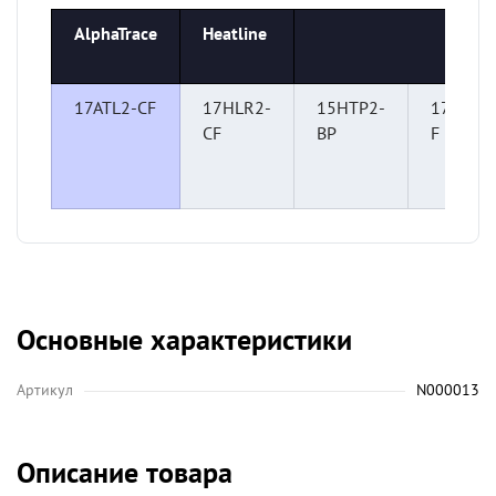
AlphaTrace
Heatline
17ATL2-CF
17HLR2-
15HTP2-
17VR2-
CF
BP
F
Основные характеристики
Артикул
N000013
Описание товара