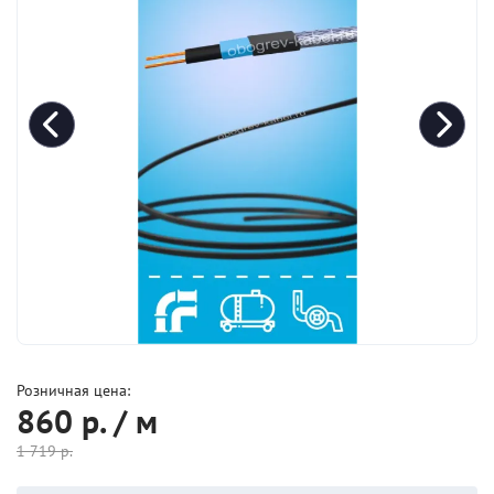
Розничная цена:
860
р. / м
1 719
р.