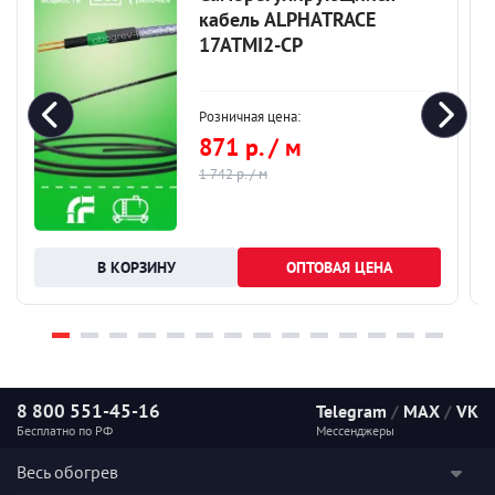
кабель ALPHATRACE
17ATMI2-CP
Розничная цена:
871 р. / м
1 742 р. / м
ОПТОВАЯ ЦЕНА
8 800 551-45-16
Telegram
/
MAX
/
VK
Бесплатно по РФ
Мессенджеры
Весь обогрев