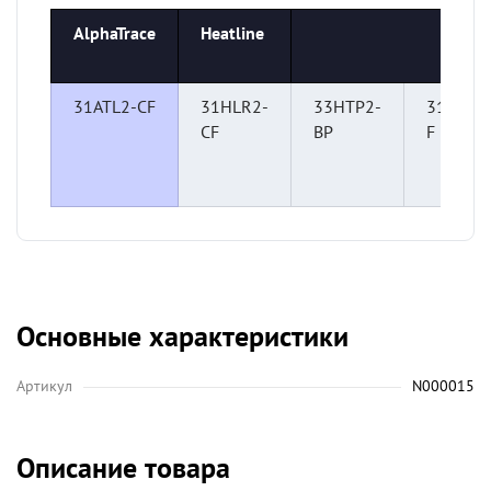
AlphaTrace
Heatline
31ATL2-CF
31HLR2-
33HTP2-
31VR2-
CF
BP
F
Основные характеристики
Артикул
N000015
Описание товара