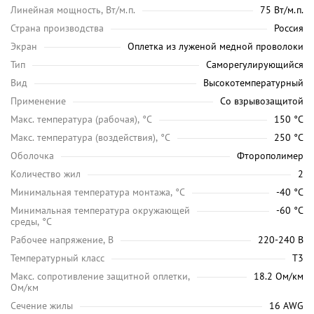
Линейная мощность, Вт/м.п.
75 Вт/м.п.
Страна производства
Россия
Экран
Оплетка из луженой медной проволоки
Тип
Саморегулирующийся
Вид
Высокотемпературный
Применение
Со взрывозащитой
Maкс. температура (рабочая), °C
150 °C
Макс. температура (воздействия), °C
250 °C
Оболочка
Фторополимер
Количество жил
2
Минимальная температура монтажа, °C
-40 °C
Минимальная температура окружающей
-60 °C
среды, °C
Рабочее напряжение, В
220-240 В
Температурный класс
Т3
Макс. сопротивление защитной оплетки,
18.2 Ом/км
Ом/км
Сечение жилы
16 AWG