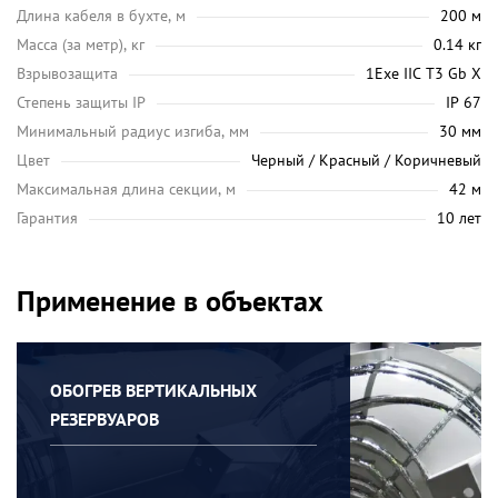
Длина кабеля в бухте, м
200 м
Масса (за метр), кг
0.14 кг
Взрывозащита
1Exe IIC T3 Gb X
Степень защиты IP
IP 67
Минимальный радиус изгиба, мм
30 мм
Цвет
Черный / Красный / Коричневый
Максимальная длина секции, м
42 м
Гарантия
10 лет
Применение в объектах
ОБОГРЕВ ВЕРТИКАЛЬНЫХ
РЕЗЕРВУАРОВ