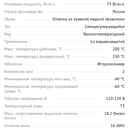
Линейная мощность, Вт/м.п.
75 Вт/м.п.
Страна производства
Россия
Экран
Оплетка из луженой медной проволоки
Тип
Саморегулирующийся
Вид
Высокотемпературный
Применение
Со взрывозащитой
Maкс. температура (рабочая), °C
200 °C
Макс. температура (воздействия), °C
250 °C
Оболочка
Фторополимер
Количество жил
2
Минимальная температура монтажа, °C
-40 °C
Минимальная температура окружающей
-60 °C
среды, °C
Рабочее напряжение, В
110-120 В
Температурный класс
Т3
Макс. сопротивление защитной оплетки,
18.2 Ом/км
Ом/км
Сечение жилы
16 AWG