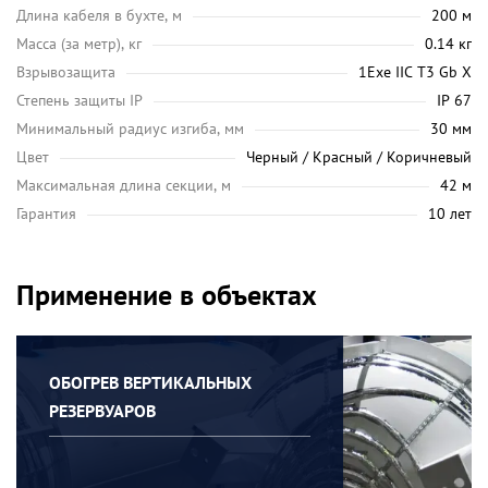
Длина кабеля в бухте, м
200 м
Масса (за метр), кг
0.14 кг
Взрывозащита
1Exe IIC T3 Gb X
Степень защиты IP
IP 67
Минимальный радиус изгиба, мм
30 мм
Цвет
Черный / Красный / Коричневый
Максимальная длина секции, м
42 м
Гарантия
10 лет
Применение в объектах
ОБОГРЕВ ВЕРТИКАЛЬНЫХ
РЕЗЕРВУАРОВ