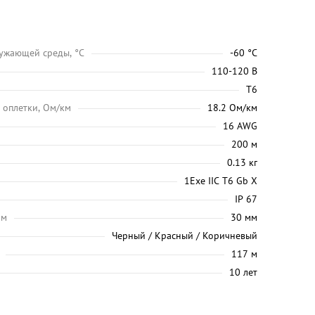
ужающей среды, °C
-60 °C
110-120 В
Т6
 оплетки, Ом/км
18.2 Ом/км
16 AWG
200 м
0.13 кг
1Exe IIC Т6 Gb X
IP 67
мм
30 мм
Черный / Красный / Коричневый
117 м
10 лет