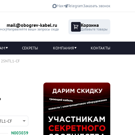
Max
Telegram
Заказать звонок
mail@obogrev-kabel.ru
Корзина
(мск)
Направляйте ваши запросы сюда
Добавьте товары
ТАМ
СЕКРЕТЫ
КОМПАНИЯ
КОНТАКТЫ
l 25NTL1-CF
ь
TL1-CF
N003039