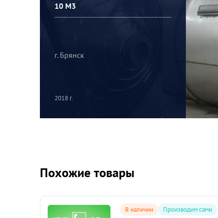
10 М3
г. Брянск
2018 г.
Похожие товары
сами
В наличии
Производим сами