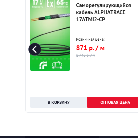
ся
Саморегулирующийся
кабель ALPHATRACE
17ATMI2-CP
30 Вт/м.п.
ю
 Корея
Розничная цена:
 проволоки
871 р. / м
1 742 р. / м
НА
ОПТОВАЯ ЦЕНА