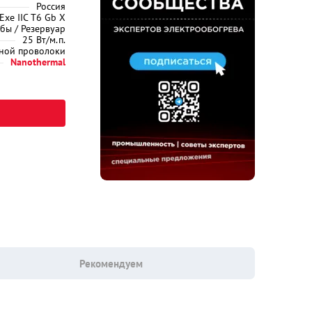
Россия
Exe IIC Т6 Gb X
бы / Резервуар
25 Вт/м.п.
дной проволоки
Nanothermal
Рекомендуем