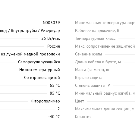
N003039
Минимальная температура окр
вод / Внутрь трубы / Резервуар
Рабочее напряжение, В
25 Вт/м.п.
Температурный класс
Россия
Макс. сопротивление защитной
 из луженой медной проволоки
Сечение жилы
Саморегулирующийся
Длина кабеля в бухте, м
Низкотемпературный
Масса (за метр), кг
Со взрывозащитой
Взрывозащита
65 °C
Степень защиты IP
85 °C
Минимальный радиус изгиба, 
Фторополимер
Цвет
2
Максимальная длина секции, м
-40 °C
Гарантия