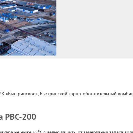
К «Быстринское», Быстринский горно-обогатительный комбина
а РВС-200
вуара не ниже +5°C с целью защиты от замерзания запаса вод