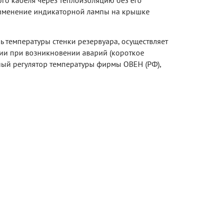
ого кабеля через теплоизоляцию без его
рименение индикаторной лампы на крышке
ь температуры стенки резервуара, осуществляет
ии при возникновении аварий (короткое
ный регулятор температуры фирмы ОВЕН (РФ),