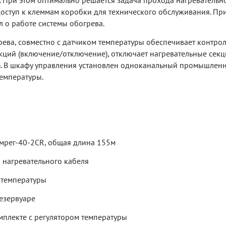
и. При этом оптимально решается задача прохода нагревательн
доступ к клеммам коробки для технического обслуживания. П
о работе системы обогрева.
ева, совместно с датчиком температуры обеспечивает контрол
ций (включение/отключение), отключает нагревательные секц
.). В шкафу управления установлен одноканальный промышлен
емпературы.
мрег-40-2CR, общая длина 155м
 нагревательного кабеля
 температуры
резервуаре
плекте с регулятором температуры