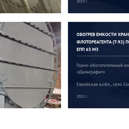
2023 г.
ОБОГРЕВ ЕМКОСТИ ХРА
ФЛОТОРЕАГЕНТА (Т-92) 
ЕПП 63 М3
Горно-обогатительный к
«Дальграфит»
Еврейская а.обл., село С
2021 г.