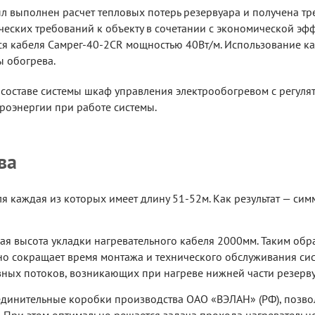
ыл выполнен расчет тепловых потерь резервуара и получена т
ческих требований к объекту в сочетании с экономической э
я кабеля Самрег-40-2CR мощностью 40Вт/м. Использование к
ы обогрева.
 составе системы шкаф управления электрообогревом с регуля
роэнергии при работе системы.
ва
я каждая из которых имеет длину 51-52м. Как результат — сим
я высота укладки нагревательного кабеля 2000мм. Таким обра
ьно сокращает время монтажа и технического обслуживания сис
ивных потоков, возникающих при нагреве нижней части резерву
единительные коробки производства ОАО «ВЭЛАН» (РФ), позв