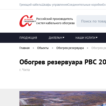
Греющий кабель
Шкафы управления
Соединительные коробки
Ех
Российский производитель
систем кабельного обогрева
ПРОДУКЦИЯ
ДИЛЕРАМ
НАШИ УСЛУГИ
Главная
Объекты
Обогрев резервуара
Обогрев р
Обогрев резервуара РВС 2
г. Чита