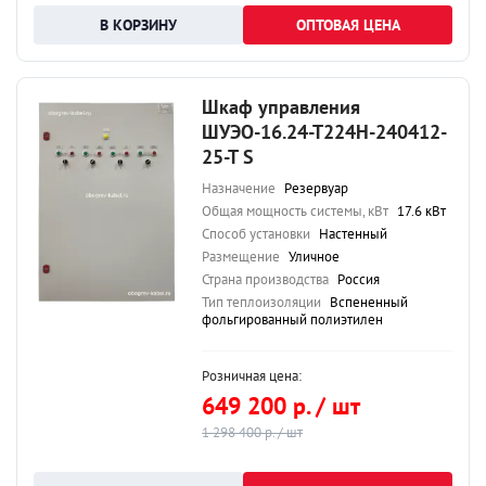
ОПТОВАЯ ЦЕНА
Шкаф управления
ШУЭО-16.24-Т224Н-240412-
25-Т S
Назначение
Резервуар
Общая мощность системы, кВт
17.6 кВт
Способ установки
Настенный
Размещение
Уличное
Страна производства
Россия
Тип теплоизоляции
Вспененный
фольгированный полиэтилен
Розничная цена:
649 200 р. / шт
1 298 400 р. / шт