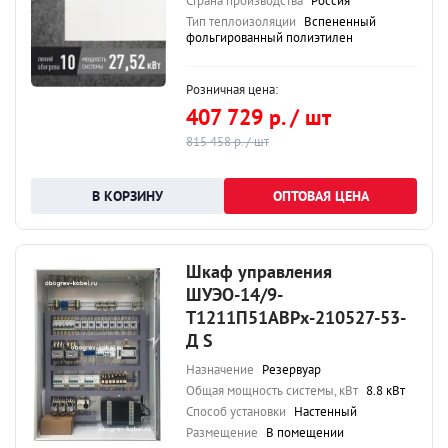
Страна производства
Россия
Тип теплоизоляции
Вспененный
фольгированный полиэтилен
Розничная цена:
407 729 р. / шт
815 458 р. / шт
ОПТОВАЯ ЦЕНА
Шкаф управления
ШУЭО-14/9-
Т1211П51АВРх-210527-53-
Д S
Назначение
Резервуар
Общая мощность системы, кВт
8.8 кВт
Способ установки
Настенный
Размещение
В помещении