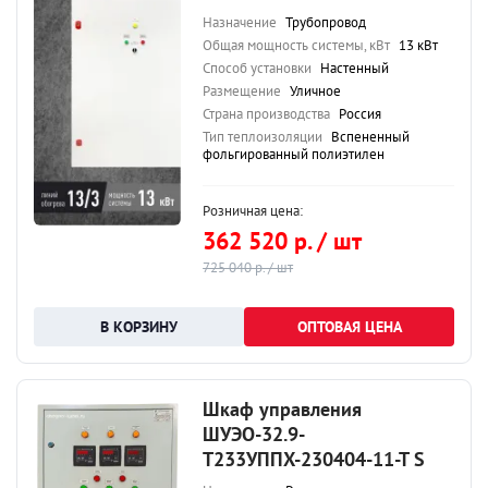
Назначение
Трубопровод
Общая мощность системы, кВт
13 кВт
Способ установки
Настенный
Размещение
Уличное
Страна производства
Россия
Тип теплоизоляции
Вспененный
фольгированный полиэтилен
Розничная цена:
362 520 р. / шт
725 040 р. / шт
ОПТОВАЯ ЦЕНА
Шкаф управления
ШУЭО-32.9-
Т233УППХ-230404-11-Т S