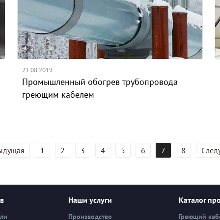
21.08.2019
Промышленный обогрев трубопровода
греющим кабелем
ыдущая
1
2
3
4
5
6
7
8
След
ев
Наши услуги
Каталог пр
вли
Производство
Греющий каб