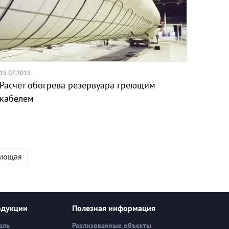
19.07.2019
Расчет обогрева резервуара греющим
кабелем
ующая
одукции
Полезная информация
ель
Реализованные объекты