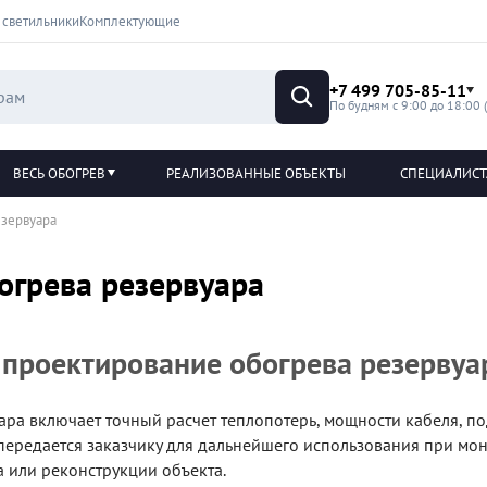
 светильники
Комплектующие
+7 499 705-85-11
По будням с 9:00 до 18:00 
ВЕСЬ ОБОГРЕВ
РЕАЛИЗОВАННЫЕ ОБЪЕКТЫ
СПЕЦИАЛИС
езервуара
огрева резервуара
 проектирование обогрева резервуа
ара включает точный расчет теплопотерь, мощности кабеля, 
 передается заказчику для дальнейшего использования при мон
а или реконструкции объекта.