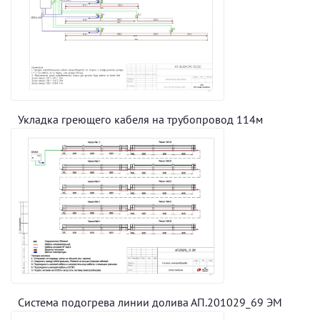
Укладка греющего кабеля на трубопровод 114м
Система подогрева линии долива АП.201029_69 ЭМ