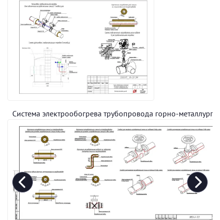
Система электрообогрева трубопровода горно-металлурги