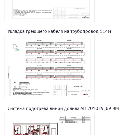
Укладка греющего кабеля на трубопровод 114м
Система подогрева линии долива АП.201029_69 ЭМ