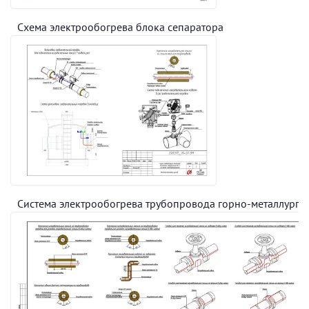
Схема электрообогрева блока сепаратора
Система электрообогрева трубопровода горно-металлурги