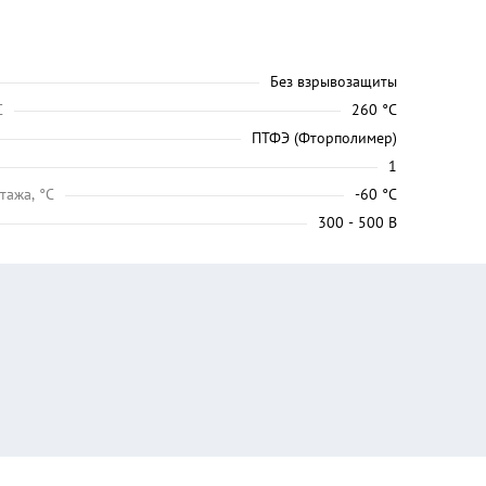
Без взрывозащиты
C
260 °C
ПТФЭ (Фторполимер)
1
тажа, °C
-60 °C
300 - 500 В