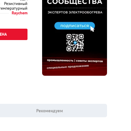
Резистивный
температурный
Raychem
ЕНА
Рекомендуем