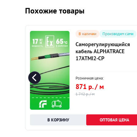
Похожие товары
сами
В наличии
Производим сами
ся
Саморегулирующийся
кабель ALPHATRACE
17ATMI2-CP
Розничная цена:
871 р. / м
1 742 р. / м
НА
ОПТОВАЯ ЦЕНА