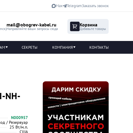
Max
Telegram
Заказать звонок
mail@obogrev-kabel.ru
Корзина
(мск)
Направляйте ваши запросы сюда
Добавьте товары
ТАМ
СЕКРЕТЫ
КОМПАНИЯ
КОНТАКТЫ
I-NH-
N000957
од / Резервуар
25 Вт/м.п.
США