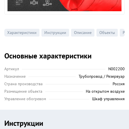
Характеристики
Инструкции
Описание
Объекты
Ре
Основные характеристики
Артикул
N002200
Назначение
Трубопровод / Резервуар
Страна производства
Россия
Размещение объекта
На открытом воздухе
Управление обогревом
Шкаф управления
Инструкции