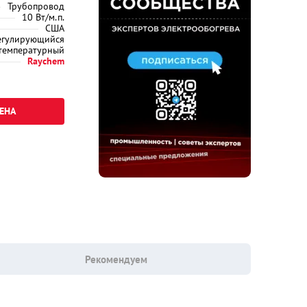
Трубопровод
10 Вт/м.п.
США
егулирующийся
температурный
Raychem
ЕНА
Рекомендуем