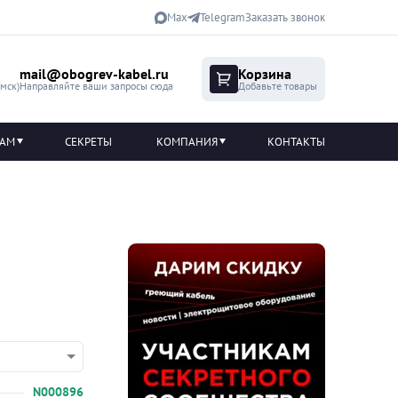
Max
Telegram
Заказать звонок
mail@obogrev-kabel.ru
Корзина
(мск)
Направляйте ваши запросы сюда
Добавьте товары
ТАМ
СЕКРЕТЫ
КОМПАНИЯ
КОНТАКТЫ
N000896