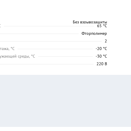
Без взрывозащиты
C
65 °C
Фторполимер
2
тажа, °C
-20 °C
ужающей среды, °C
-30 °C
220 В