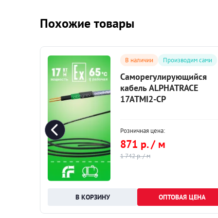
Похожие товары
сами
В наличии
Производим сами
ся
Саморегулирующийся
кабель ALPHATRACE
17ATMI2-CP
Розничная цена:
871 р. / м
1 742 р. / м
НА
ОПТОВАЯ ЦЕНА