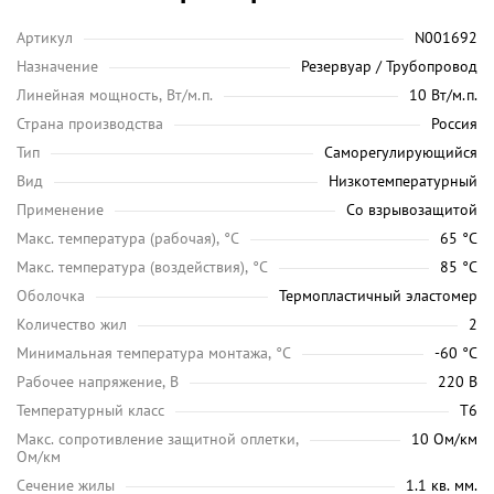
Артикул
N001692
Назначение
Резервуар / Трубопровод
Линейная мощность, Вт/м.п.
10 Вт/м.п.
Страна производства
Россия
Тип
Саморегулирующийся
Вид
Низкотемпературный
Применение
Со взрывозащитой
Maкс. температура (рабочая), °C
65 °C
Макс. температура (воздействия), °C
85 °C
Оболочка
Термопластичный эластомер
Количество жил
2
Минимальная температура монтажа, °C
-60 °C
Рабочее напряжение, В
220 В
Температурный класс
Т6
Макс. сопротивление защитной оплетки,
10 Ом/км
Ом/км
Сечение жилы
1.1 кв. мм.