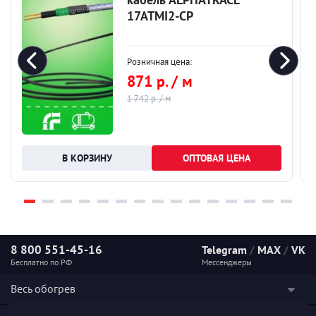
17ATMI2-CP
Розничная цена:
871 р. / м
1 742 р. / м
ОПТОВАЯ ЦЕНА
8 800 551-45-16
Telegram
/
MAX
/
VK
Бесплатно по РФ
Мессенджеры
Весь обогрев