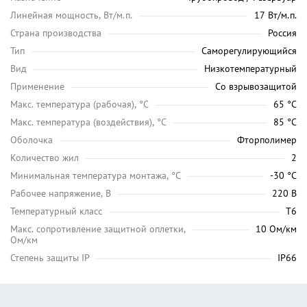
Линейная мощность, Вт/м.п.
17 Вт/м.п.
Страна производства
Россия
Тип
Саморегулирующийся
Вид
Низкотемпературный
Применение
Со взрывозащитой
Maкс. температура (рабочая), °C
65 °C
Макс. температура (воздействия), °C
85 °C
Оболочка
Фторполимер
Количество жил
2
Минимальная температура монтажа, °C
-30 °C
Рабочее напряжение, В
220 В
Температурный класс
Т6
Макс. сопротивление защитной оплетки,
10 Ом/км
Ом/км
Степень защиты IP
IP66