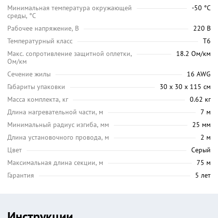
Минимальная температура окружающей
-50 °C
среды, °C
Рабочее напряжение, В
220 В
Температурный класс
Т6
Макс. сопротивление защитной оплетки,
18.2 Ом/км
Ом/км
Сечение жилы
16 AWG
Габариты упаковки
30 х 30 х 115 см
Масса комплекта, кг
0.62 кг
Длина нагревательной части, м
7 м
Минимальный радиус изгиба, мм
25 мм
Длина установочного провода, м
2 м
Цвет
Серый
Максимальная длина секции, м
75 м
Гарантия
5 лет
Инструкции