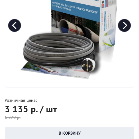
Розничная цена:
3 135
р. / шт
6 270
р.