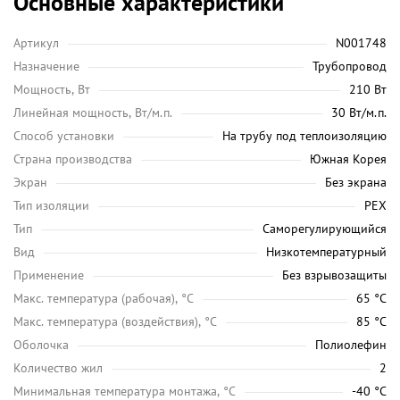
Основные характеристики
Артикул
N001748
Назначение
Трубопровод
Мощность, Вт
210 Вт
Линейная мощность, Вт/м.п.
30 Вт/м.п.
Способ установки
На трубу под теплоизоляцию
Страна производства
Южная Корея
Экран
Без экрана
Тип изоляции
PEX
Тип
Саморегулирующийся
Вид
Низкотемпературный
Применение
Без взрывозащиты
Maкс. температура (рабочая), °C
65 °C
Макс. температура (воздействия), °C
85 °C
Оболочка
Полиолефин
Количество жил
2
Минимальная температура монтажа, °C
-40 °C