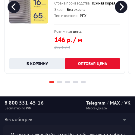
Страна производства
Южная Корея
Экран
Без экрана
Тип изоляции
PEX
Розничная цена:
146 р. / м
292 р. / м
ОПТОВАЯ ЦЕНА
8 800 551-45-16
Telegram
/
MAX
/
VK
Бесплатно по РФ
Мессенджеры
Весь обогрев
Наши услуги
Мы используем файлы cookie, чтобы улучшить работу