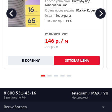
Способ установки
На трубу под
теплоизоляцию
Страна производства
Южная Корея
Экран
Без экрана
Тип изоляции
PEX
Розничная цена:
146 р. / м
292 р. / м
ОПТОВАЯ ЦЕНА
8 800 551-45-16
Telegram
/
MAX
/
VK
Бесплатно по РФ
Мессенджеры
Весь обогрев