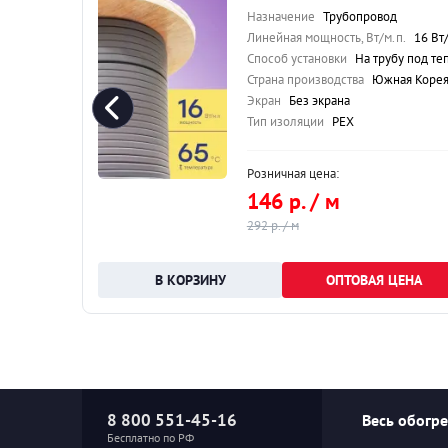
30 Вт/м.п.
Назначение
Трубопровод
плоизоляцию
Линейная мощность, Вт/м.п.
16 Вт/м.п
 Корея
Способ установки
На трубу под теплоизоляци
Страна производства
Южная Коре
Экран
Без экрана
Тип изоляции
PEX
Розничная цена:
146 р. / м
292 р. / м
НА
ОПТОВАЯ ЦЕНА
8 800 551-45-16
Весь обогр
Бесплатно по РФ