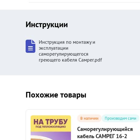
Инструкции
Инструкция по монтажу и
эксплуатации
саморегулирующегося
греющего кабеля Самрег.pdf
Похожие товары
сами
В наличии
Производим сами
ся
Саморегулирующийся
кабель САМРЕГ 16-2