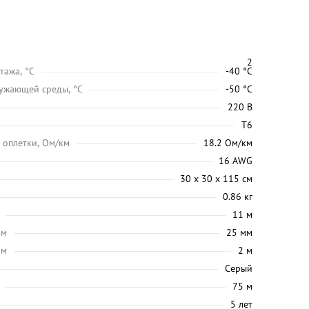
2
тажа, °C
-40 °C
ужающей среды, °C
-50 °C
220 В
Т6
 оплетки, Ом/км
18.2 Ом/км
16 AWG
30 х 30 х 115 см
0.86 кг
11 м
мм
25 мм
 м
2 м
Серый
75 м
5 лет