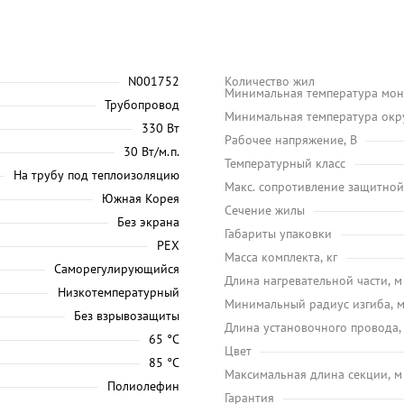
N001752
Количество жил
Минимальная температура мон
Трубопровод
Минимальная температура окр
330 Вт
Рабочее напряжение, В
30 Вт/м.п.
Температурный класс
На трубу под теплоизоляцию
Макс. сопротивление защитной
Южная Корея
Сечение жилы
Без экрана
Габариты упаковки
PEX
Масса комплекта, кг
Саморегулирующийся
Длина нагревательной части, м
Низкотемпературный
Минимальный радиус изгиба, 
Без взрывозащиты
Длина установочного провода,
65 °C
Цвет
85 °C
Максимальная длина секции, м
Полиолефин
Гарантия