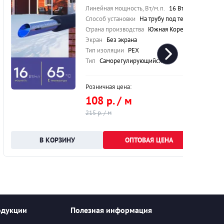
Линейная мощность, Вт/м.п.
16 Вт/м.п.
Способ установки
На трубу под теплоизоляцию
Страна производства
Южная Корея
Экран
Без экрана
Тип изоляции
PEX
Тип
Саморегулирующийся
Розничная цена:
108 р. / м
215 р. / м
ОПТОВАЯ ЦЕНА
одукции
Полезная информация