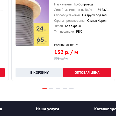
Назначение
Трубопровод
.
Линейная мощность, Вт/м.п.
24 Вт/м.п.
ю
Способ установки
На трубу под теплоизоляцию
я
Страна производства
Южная Корея
Экран
Без экрана
Тип изоляции
PEX
Розничная цена:
152 р. / м
303 р. / м
ОПТОВАЯ ЦЕНА
ев
Наши услуги
Каталог пр