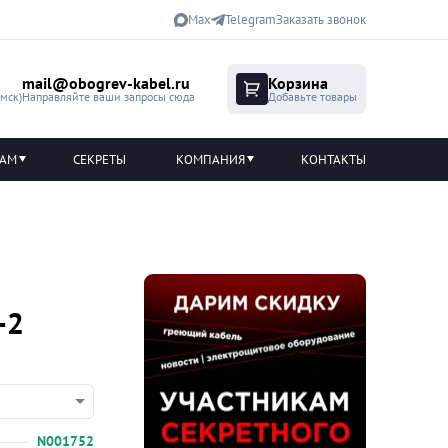
Max
Telegram
Заказать звонок
mail@obogrev-kabel.ru
Корзина
(мск)
Направляйте ваши запросы сюда
Добавьте товары
ТАМ
СЕКРЕТЫ
КОМПАНИЯ
КОНТАКТЫ
-2
N001752