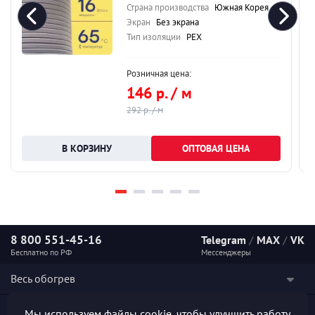
Страна производства
Южная Корея
Экран
Без экрана
Тип изоляции
PEX
Розничная цена:
146 р. / м
292 р. / м
ОПТОВАЯ ЦЕНА
8 800 551-45-16
Telegram
/
MAX
/
VK
Бесплатно по РФ
Мессенджеры
Весь обогрев
Наши услуги
Мы используем файлы cookie, чтобы улучшить работу