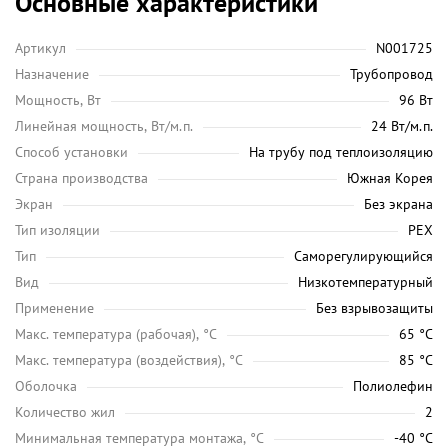
Основные характеристики
Артикул
N001725
Назначение
Трубопровод
Мощность, Вт
96 Вт
Линейная мощность, Вт/м.п.
24 Вт/м.п.
Способ установки
На трубу под теплоизоляцию
Страна производства
Южная Корея
Экран
Без экрана
Тип изоляции
PEX
Тип
Саморегулирующийся
Вид
Низкотемпературный
Применение
Без взрывозащиты
Maкс. температура (рабочая), °C
65 °C
Макс. температура (воздействия), °C
85 °C
Оболочка
Полиолефин
Количество жил
2
Минимальная температура монтажа, °C
-40 °C