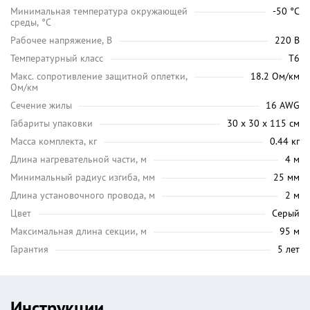
Минимальная температура окружающей
-50 °C
среды, °C
Рабочее напряжение, В
220 В
Температурный класс
Т6
Макс. сопротивление защитной оплетки,
18.2 Ом/км
Ом/км
Сечение жилы
16 AWG
Габариты упаковки
30 х 30 х 115 см
Масса комплекта, кг
0.44 кг
Длина нагревательной части, м
4 м
Минимальный радиус изгиба, мм
25 мм
Длина установочного провода, м
2 м
Цвет
Серый
Максимальная длина секции, м
95 м
Гарантия
5 лет
Инструкции