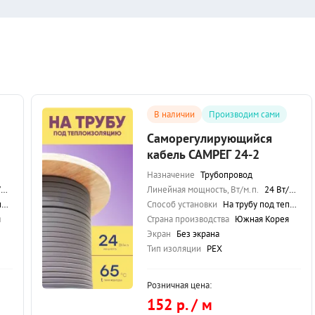
В наличии
Производим сами
Саморегулирующийся
кабель САМРЕГ 24-2
Назначение
Трубопровод
.
Линейная мощность, Вт/м.п.
24 Вт/м.п.
ю
Способ установки
На трубу под теплоизоляцию
я
Страна производства
Южная Корея
Экран
Без экрана
Тип изоляции
PEX
Розничная цена:
152 р. / м