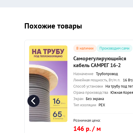
Похожие товары
сами
В наличии
Производим сами
ся
Саморегулирующийся
кабель САМРЕГ 16-2
30 Вт/м.п.
Назначение
Трубопровод
плоизоляцию
Линейная мощность, Вт/м.п.
16 Вт/м.п
 Корея
Способ установки
На трубу под теплоизоляци
Страна производства
Южная Коре
Экран
Без экрана
Тип изоляции
PEX
Розничная цена:
146 р. / м