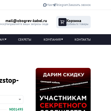
Max
Telegram
Заказать звонок
mail@obogrev-kabel.ru
Корзина
(мск)
Направляйте ваши запросы сюда
Добавьте товары
ТАМ
СЕКРЕТЫ
КОМПАНИЯ
КОНТАКТЫ
zstop-
N001495