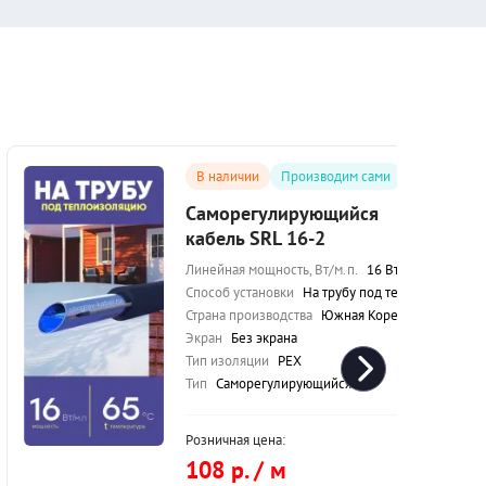
В наличии
Производим сами
Саморегулирующийся
кабель SRL 16-2
Линейная мощность, Вт/м.п.
16 Вт/м.п.
Способ установки
На трубу под теплоизоляцию
Страна производства
Южная Корея
Экран
Без экрана
Тип изоляции
PEX
Тип
Саморегулирующийся
Розничная цена:
108 р. / м