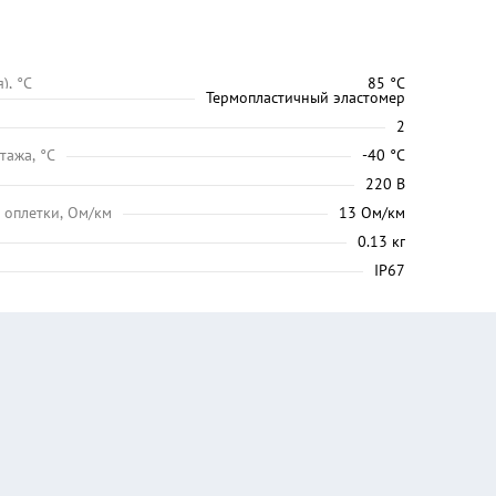
), °C
85 °C
Термопластичный эластомер
2
тажа, °C
-40 °C
220 В
 оплетки, Ом/км
13 Ом/км
0.13 кг
IP67