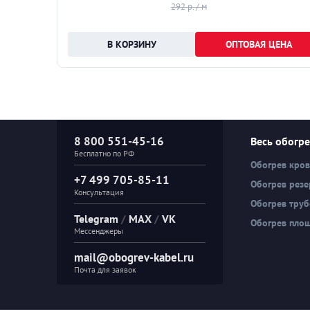
292 р. / м
НА
ОПТОВАЯ ЦЕНА
8 800 551-45-16
Весь обогр
Бесплатно по РФ
Обогрев кро
+7 499 705-85-11
Обогрев резе
Консультация
Обогрев тру
Telegram
/
MAX
/
VK
Обогрев пло
Мессенджеры
mail@obogrev-kabel.ru
Почта для заявок