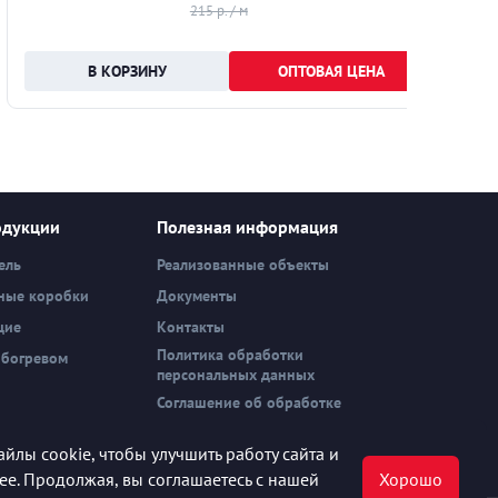
215 р. / м
ОПТОВАЯ ЦЕНА
одукции
Полезная информация
ель
Реализованные объекты
ные коробки
Документы
щие
Контакты
Политика обработки
обогревом
персональных данных
Соглашение об обработке
персональных данных
йлы cookie, чтобы улучшить работу сайта и
нее. Продолжая, вы соглашаетесь с нашей
Хорошо