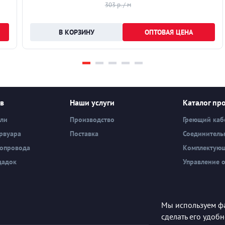
303 р. / м
ОПТОВАЯ ЦЕНА
ев
Наши услуги
Каталог пр
вли
Производство
Греющий каб
рвуара
Поставка
Соединитель
бопровода
Комплектую
щадок
Управление 
Мы используем фа
сделать его удоб