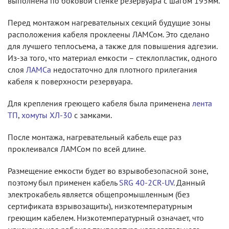
выполнена по боковой стенке резервуара с шагом 195мм.
Перед монтажом нагревательных секций будущие зоны
расположения кабеля проклеены ЛАМСом. Это сделано
для лучшего теплосъема, а также для повышения адгезии.
Из-за того, что материал емкости – стеклопластик, одного
слоя
ЛАМСа
недостаточно для плотного прилегания
кабеля к поверхности резервуара.
Для крепления греющего кабеля была применена
лента
ТП
,
хомуты ХЛ-30
с замками.
После монтажа, нагревательный кабель еще раз
проклеивался ЛАМСом по всей длине.
Размещение емкости будет во взрывобезопасной зоне,
поэтому был применен кабель
SRG 40-2CR-UV
. Данный
электрокабель является общепромышленным (без
сертификата взрывозащиты), низкотемпературным
греющим кабелем. Низкотемпературный означает, что