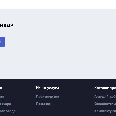
сика»
и
ев
Наши услуги
Каталог пр
вли
Производство
Греющий каб
рвуара
Поставка
Соединитель
бопровода
Комплектую