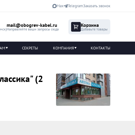
Max
Telegram
Заказать звонок
mail@obogrev-kabel.ru
Корзина
(мск)
Направляйте ваши запросы сюда
Добавьте товары
ТАМ
СЕКРЕТЫ
КОМПАНИЯ
КОНТАКТЫ
ассика" (2