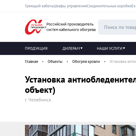
Греющий кабель
Шкафы управления
Соединительные коробки
Ех
Российский производитель
систем кабельного обогрева
ПРОДУКЦИЯ
ДИЛЕРАМ
НАШИ УСЛУГИ
Главная
Объекты
Обогрев кровли
Установка анти
Установка антиобледенител
объект)
г. Челябинск