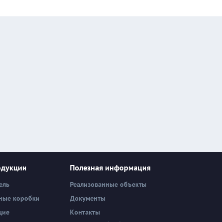
одукции
Полезная информация
ель
Реализованные объекты
ные коробки
Документы
щие
Контакты