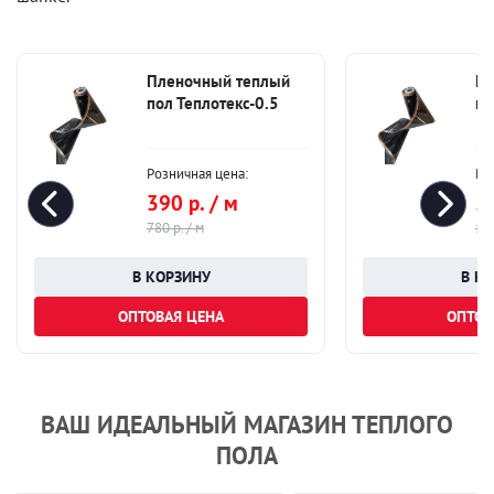
Пленочный теплый
Пл
пол Теплотекс-0.5
по
Розничная цена:
Ро
390 р. / м
51
780 р. / м
1 0
ОПТОВАЯ ЦЕНА
ОПТОВ
ВАШ ИДЕАЛЬНЫЙ МАГАЗИН ТЕПЛОГО
ПОЛА