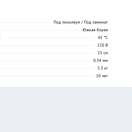
Под линолеум / Под ламинат
Южная Корея
C
45 °C
220 В
25 см
0.34 мм
5.3 кг
10 лет