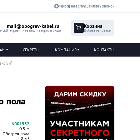
Max
Telegram
Заказать звонок
mail@obogrev-kabel.ru
Корзина
(мск)
Направляйте ваши запросы сюда
Добавьте товары
ТАМ
СЕКРЕТЫ
КОМПАНИЯ
КОНТАКТЫ
екс 8м²
о пола
N001932
0.5 м
Обогрев пола
8 м²