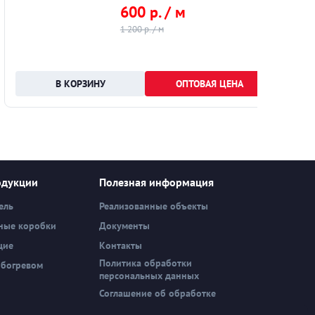
600 р. / м
1 200 р. / м
ОПТОВАЯ ЦЕНА
одукции
Полезная информация
ель
Реализованные объекты
ные коробки
Документы
щие
Контакты
Политика обработки
обогревом
персональных данных
Соглашение об обработке
персональных данных