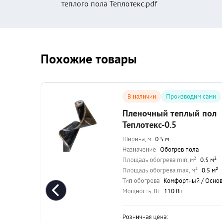
теплого пола Теплотекс.pdf
Похожие товары
сами
В наличии
Производим сами
го
Пленочный теплый пол
текс
Теплотекс-0.5
Ширина, м
0.5 м
Назначение
Обогрев пола
Площадь обогрева min, м²
0.5 м²
Площадь обогрева max, м²
0.5 м²
5 м²
Тип обогрева
Комфортный / Основн
15 м²
Мощность, Вт
110 Вт
Основной
Розничная цена: