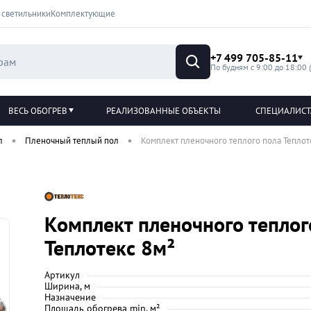
 светильники
Комплектующие
+7 499 705-85-11
По будням с 9:00 до 18:00 
ВЕСЬ ОБОГРЕВ
РЕАЛИЗОВАННЫЕ ОБЪЕКТЫ
СПЕЦИАЛИС
л
Пленочный теплый пол
Комплект пленочного теплого пола Теплот
Комплект пленочного теплог
Теплотекс 8м²
Артикул
Ширина, м
Назначение
Площадь обогрева min, м²