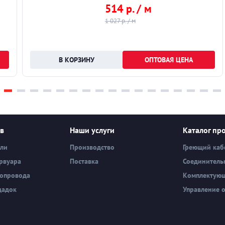
514 р. / м
1 027 р. / м
ОПТОВАЯ ЦЕНА
ев
Наши услуги
Каталог пр
вли
Производство
Греющий каб
рвуара
Поставка
Соединитель
бопровода
Комплектую
щадок
Управление 