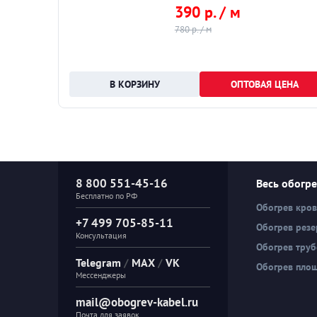
390 р. / м
780 р. / м
НА
ОПТОВАЯ ЦЕНА
8 800 551-45-16
Весь обогр
Бесплатно по РФ
Обогрев кро
+7 499 705-85-11
Обогрев резе
Консультация
Обогрев тру
Telegram
/
MAX
/
VK
Обогрев пло
Мессенджеры
mail@obogrev-kabel.ru
Почта для заявок