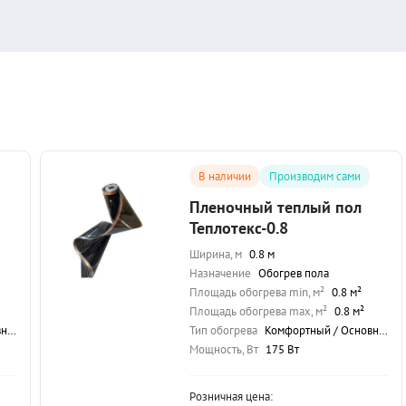
В наличии
Производим сами
Пленочный теплый пол
Теплотекс-0.8
Ширина, м
0.8 м
Назначение
Обогрев пола
Площадь обогрева min, м²
0.8 м²
Площадь обогрева max, м²
0.8 м²
ой
Тип обогрева
Комфортный / Основной
Мощность, Вт
175 Вт
Розничная цена: