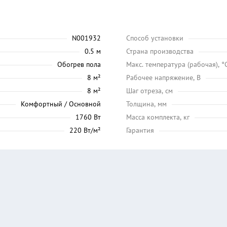
N001932
Способ установки
0.5 м
Страна производства
Обогрев пола
Maкс. температура (рабочая), °
8 м²
Рабочее напряжение, В
8 м²
Шаг отреза, см
Комфортный / Основной
Толщина, мм
1760 Вт
Масса комплекта, кг
220 Вт/м²
Гарантия