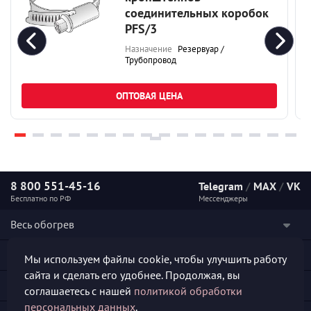
соединительных коробок
PFS/3
Назначение
Резервуар /
Трубопровод
ОПТОВАЯ ЦЕНА
8 800 551-45-16
Telegram
/
MAX
/
VK
Бесплатно по РФ
Мессенджеры
Весь обогрев
Наши услуги
Мы используем файлы cookie, чтобы улучшить работу
сайта и сделать его удобнее. Продолжая, вы
Каталог продукции
соглашаетесь с нашей
политикой обработки
персональных данных
.