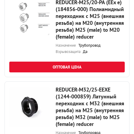
REDUCER-M25/20-PA (EEx e)
(184856-000) Полиамидный
переходник с М25 (внешняя
резьба) на М20 (внутренняя
резьба) M25 (male) to M20
(female) reducer
Назначение
Трубопровод
Взрывозащита
Да
ОПТОВАЯ ЦЕНА
REDUCER-M32/25-EEXE
(1244-000859) Латунный
переходник с М32 (внешняя
резьба) на М25 (внутренняя
резьба) M32 (male) to M25
(female) reducer
Назначение
Трубопровод