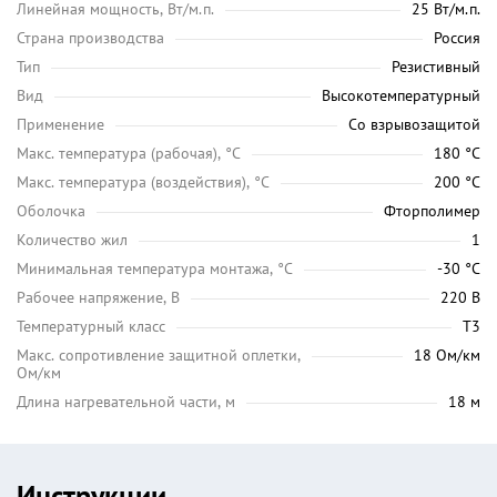
Линейная мощность, Вт/м.п.
25 Вт/м.п.
Страна производства
Россия
Тип
Резистивный
Вид
Высокотемпературный
Применение
Со взрывозащитой
Maкс. температура (рабочая), °C
180 °C
Макс. температура (воздействия), °C
200 °C
Оболочка
Фторполимер
Количество жил
1
Минимальная температура монтажа, °C
-30 °C
Рабочее напряжение, В
220 В
Температурный класс
Т3
Макс. сопротивление защитной оплетки,
18 Ом/км
Ом/км
Длина нагревательной части, м
18 м
Инструкции