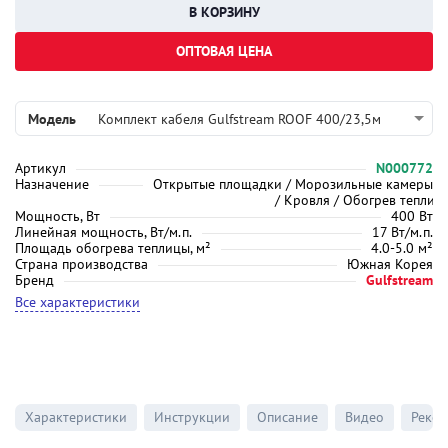
ОПТОВАЯ ЦЕНА
Модель
Комплект кабеля Gulfstream ROOF 400/23,5м
Артикул
N000772
Назначение
Открытые площадки / Морозильные камеры
/ Кровля / Обогрев теплиц
Мощность, Вт
400 Вт
Линейная мощность, Вт/м.п.
17 Вт/м.п.
Площадь обогрева теплицы, м²
4.0-5.0 м²
Страна производства
Южная Корея
Бренд
Gulfstream
Все характеристики
Характеристики
Инструкции
Описание
Видео
Реко