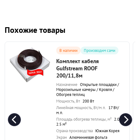
Похожие товары
В наличии
Производим сами
Комплект кабеля
Gulfstream ROOF
200/11,8м
Назначение
Открытые площадки /
Морозильные камеры / Кровля /
Обогрев теплиц
Мощность, Вт
200 Вт
Линейная мощность, Вт/м.п.
17 Вт/
м.п.
Площадь обогрева теплицы, м²
2.0-
2.5 м²
Страна производства
Южная Корея
Экран
Алюминиевая фольга