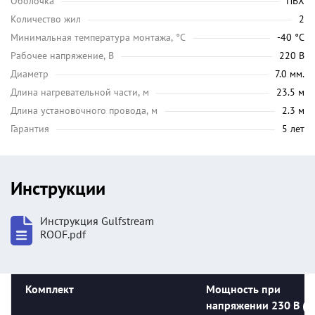
Оболочка
ПВХ
Количество жил
2
Минимальная температура монтажа, °C
-40 °C
Рабочее напряжение, В
220 В
Диаметр
7.0 мм.
Длина нагревательной части, м
23.5 м
Длина установочного провода, м
2.3 м
Гарантия
5 лет
Инструкции
Инструкция Gulfstream
ROOF.pdf
Комплект
Мощность при
напряжении 230 В (В