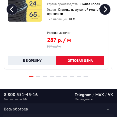
Страна производства
Южная Корея
Экран
Оплетка из луженой медной
проволоки
Тип изоляции
PEX
Розничная цена:
287 р. / м
574 р. / м
ОПТОВАЯ ЦЕНА
8 800 551-45-16
Telegram
/
MAX
/
VK
Бесплатно по РФ
Мессенджеры
Весь обогрев