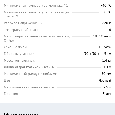
Минимальная температура монтажа, °C
-40 °C
Минимальная температура окружающей
-50 °C
среды, °C
Рабочее напряжение, В
220 В
Температурный класс
Т6
Макс. сопротивление защитной оплетки,
18.2 Ом/км
Ом/км
Сечение жилы
16 AWG
Габариты упаковки
30 х 30 х 115 см
Масса комплекта, кг
1.4 кг
Длина нагревательной части, м
10 м
Минимальный радиус изгиба, мм
30 мм
Цвет
Черный
Максимальная длина секции, м
75 м
Гарантия
5 лет