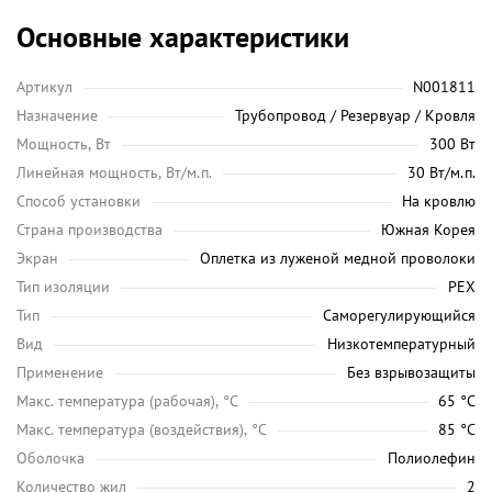
Основные характеристики
Артикул
N001811
Назначение
Трубопровод / Резервуар / Кровля
Мощность, Вт
300 Вт
Линейная мощность, Вт/м.п.
30 Вт/м.п.
Способ установки
На кровлю
Страна производства
Южная Корея
Экран
Оплетка из луженой медной проволоки
Тип изоляции
PEX
Тип
Саморегулирующийся
Вид
Низкотемпературный
Применение
Без взрывозащиты
Maкс. температура (рабочая), °C
65 °C
Макс. температура (воздействия), °C
85 °C
Оболочка
Полиолефин
Количество жил
2