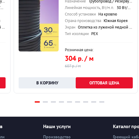
ля
Назначение
Трубопровод / Резервуар / Кровля
.
Линейная мощность, Вт/м.п.
30 Вт/м.п.
Способ установки
На кровлю
я
Страна производства
Южная Корея
ки
Экран
Оплетка из луженой медной проволоки
Тип изоляции
PEX
Розничная цена:
304 р. / м
607 р. / м
ОПТОВАЯ ЦЕНА
ев
Наши услуги
Каталог пр
вли
Производство
Греющий каб