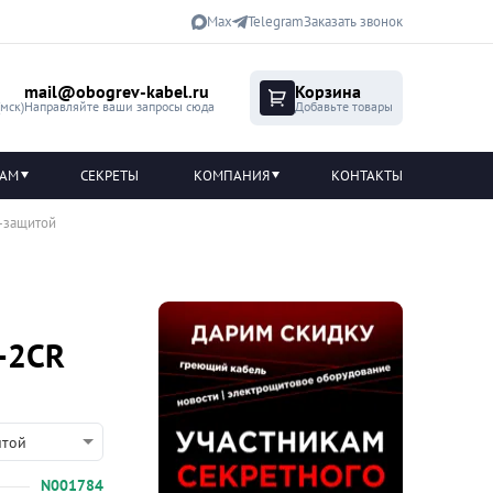
Max
Telegram
Заказать звонок
mail@obogrev-kabel.ru
Корзина
(мск)
Направляйте ваши запросы сюда
Добавьте товары
ТАМ
СЕКРЕТЫ
КОМПАНИЯ
КОНТАКТЫ
F-защитой
-2CR
итой
N001784