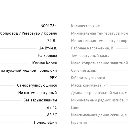
N001784
Количество жил
убопровод / Резервуар / Кровля
Минимальная температура мон
72 Вт
Минимальная температура окр
24 Вт/м.п.
Рабочее напряжение, В
На кровлю
Температурный класс
Южная Корея
Макс. сопротивление защитной
 из луженой медной проволоки
Сечение жилы
PEX
Габариты упаковки
Саморегулирующийся
Масса комплекта, кг
Низкотемпературный
Длина нагревательной части, м
Без взрывозащиты
Минимальный радиус изгиба, 
65 °C
Цвет
85 °C
Максимальная длина секции, м
Полиолефин
Гарантия