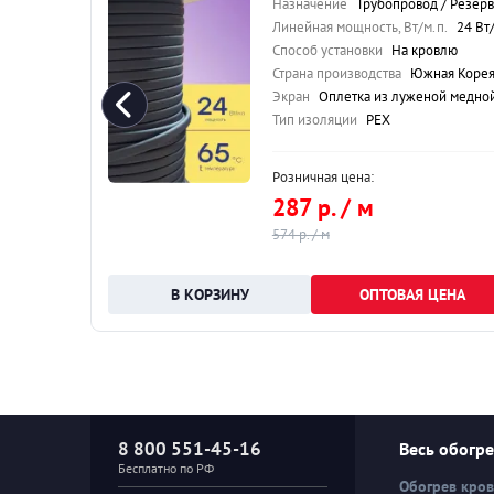
ар / Кровля
Назначение
Трубопровод / Резервуар / Кров
40 Вт/м.п.
Линейная мощность, Вт/м.п.
24 Вт/м.п
ю
Способ установки
На кровлю
 корея
Страна производства
Южная Коре
 проволоки
Экран
Оплетка из луженой медной проволо
Тип изоляции
PEX
Розничная цена:
287 р. / м
574 р. / м
НА
ОПТОВАЯ ЦЕНА
8 800 551-45-16
Весь обогр
Бесплатно по РФ
Обогрев кро