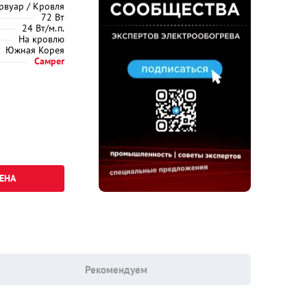
рвуар / Кровля
72 Вт
24 Вт/м.п.
На кровлю
Южная Корея
Самрег
ЕНА
Рекомендуем