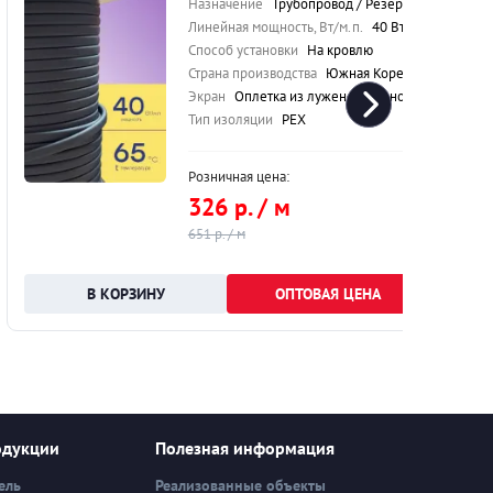
Назначение
Трубопровод / Резервуар / Кровля
Линейная мощность, Вт/м.п.
40 Вт/м.п.
Способ установки
На кровлю
Страна производства
Южная Корея
Экран
Оплетка из луженой медной проволоки
Тип изоляции
PEX
Розничная цена:
326 р. / м
651 р. / м
ОПТОВАЯ ЦЕНА
одукции
Полезная информация
ель
Реализованные объекты