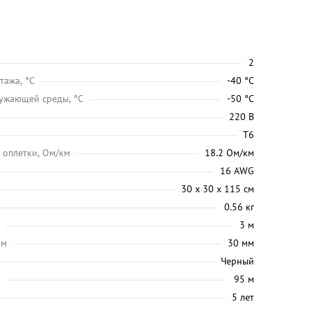
2
тажа, °C
-40 °C
ужающей среды, °C
-50 °C
220 В
Т6
 оплетки, Ом/км
18.2 Ом/км
16 AWG
30 х 30 х 115 см
0.56 кг
3 м
мм
30 мм
Черный
95 м
5 лет