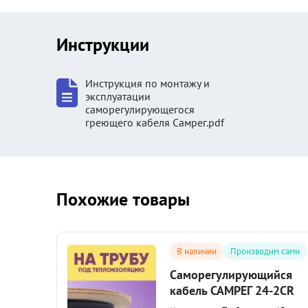
Инструкции
Инструкция по монтажу и
эксплуатации
саморегулирующегося
греющего кабеля Самрег.pdf
Похожие товары
сами
В наличии
Производим сами
ся
Саморегулирующийся
UV
кабель САМРЕГ 24-2CR