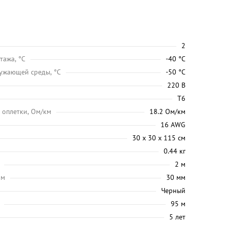
2
тажа, °C
-40 °C
ужающей среды, °C
-50 °C
220 В
Т6
 оплетки, Ом/км
18.2 Ом/км
16 AWG
30 х 30 х 115 см
0.44 кг
2 м
мм
30 мм
Черный
95 м
5 лет