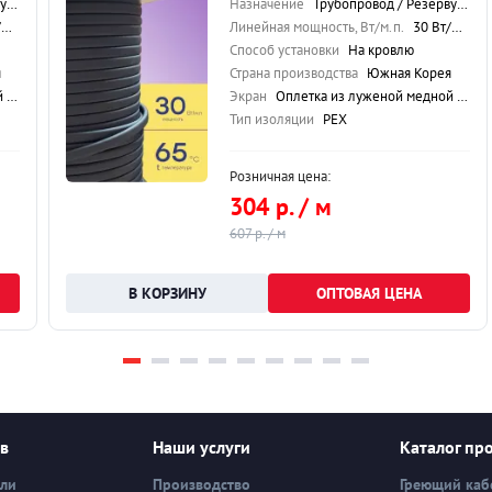
ля
Назначение
Трубопровод / Резервуар / Кровля
.
Линейная мощность, Вт/м.п.
30 Вт/м.п.
Способ установки
На кровлю
я
Страна производства
Южная Корея
ки
Экран
Оплетка из луженой медной проволоки
Тип изоляции
PEX
Розничная цена:
304 р. / м
607 р. / м
ОПТОВАЯ ЦЕНА
ев
Наши услуги
Каталог пр
вли
Производство
Греющий каб