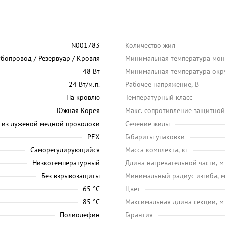
N001783
Количество жил
убопровод / Резервуар / Кровля
Минимальная температура мон
48 Вт
Минимальная температура окр
24 Вт/м.п.
Рабочее напряжение, В
На кровлю
Температурный класс
Южная Корея
Макс. сопротивление защитной
 из луженой медной проволоки
Сечение жилы
PEX
Габариты упаковки
Саморегулирующийся
Масса комплекта, кг
Низкотемпературный
Длина нагревательной части, м
Без взрывозащиты
Минимальный радиус изгиба, 
65 °C
Цвет
85 °C
Максимальная длина секции, м
Полиолефин
Гарантия