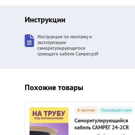
Инструкции
Инструкция по монтажу и
эксплуатации
саморегулирующегося
греющего кабеля Самрег.pdf
Похожие товары
сами
В наличии
Производим сами
ся
Саморегулирующийся
UV
кабель САМРЕГ 24-2CR