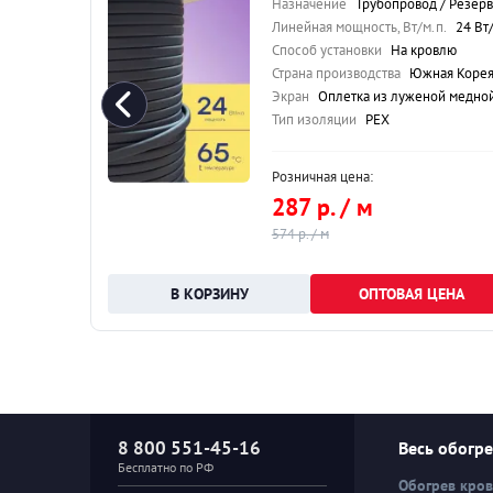
ар / Кровля
Назначение
Трубопровод / Резервуар / Кров
40 Вт/м.п.
Линейная мощность, Вт/м.п.
24 Вт/м.п
ю
Способ установки
На кровлю
 корея
Страна производства
Южная Коре
 проволоки
Экран
Оплетка из луженой медной проволо
Тип изоляции
PEX
Розничная цена:
287 р. / м
574 р. / м
НА
ОПТОВАЯ ЦЕНА
8 800 551-45-16
Весь обогр
Бесплатно по РФ
Обогрев кро