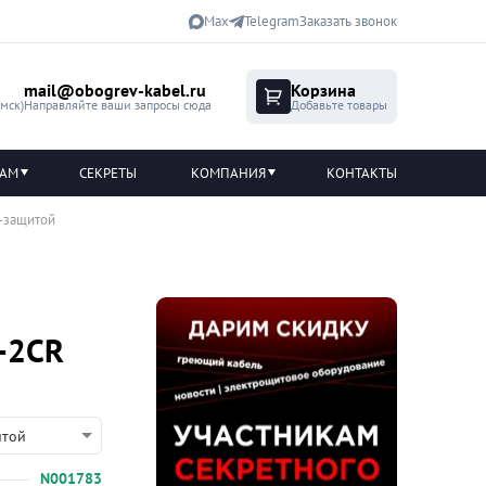
Max
Telegram
Заказать звонок
mail@obogrev-kabel.ru
Корзина
(мск)
Направляйте ваши запросы сюда
Добавьте товары
ТАМ
СЕКРЕТЫ
КОМПАНИЯ
КОНТАКТЫ
F-защитой
-2CR
итой
N001783