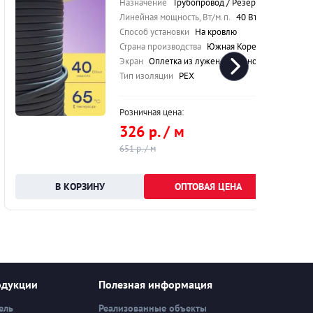
Назначение
Трубопровод / Резервуар / Кровля
Линейная мощность, Вт/м.п.
40 Вт/м.п.
Способ установки
На кровлю
Страна производства
Южная Корея
Экран
Оплетка из луженой медной проволоки
Тип изоляции
PEX
Розничная цена:
326 р. / м
651 р. / м
ОПТОВАЯ ЦЕНА
одукции
Полезная информация
ель
Реализованные объекты