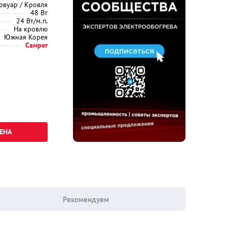
рвуар / Кровля
48 Вт
24 Вт/м.п.
На кровлю
Южная Корея
Самрег
ЕНА
Рекомендуем