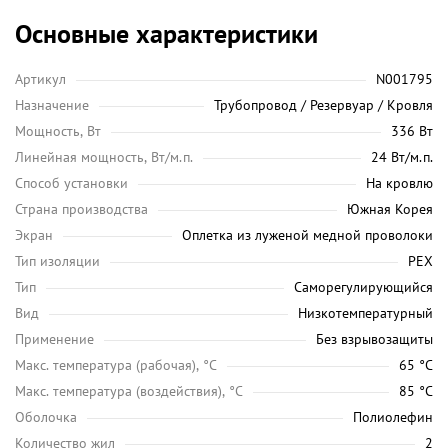
Основные характеристики
Артикул
N001795
Назначение
Трубопровод / Резервуар / Кровля
Мощность, Вт
336 Вт
Линейная мощность, Вт/м.п.
24 Вт/м.п.
Способ установки
На кровлю
Страна производства
Южная Корея
Экран
Оплетка из луженой медной проволоки
Тип изоляции
PEX
Тип
Саморегулирующийся
Вид
Низкотемпературный
Применение
Без взрывозащиты
Maкс. температура (рабочая), °C
65 °C
Макс. температура (воздействия), °C
85 °C
Оболочка
Полиолефин
Количество жил
2