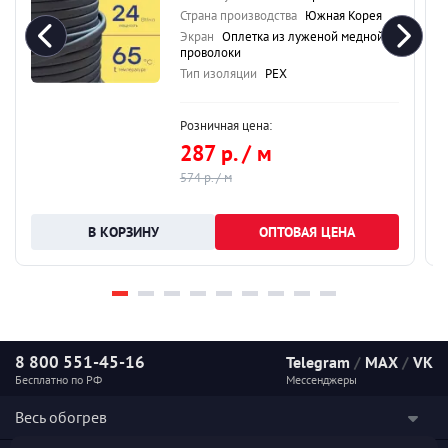
Страна производства
Южная Корея
Экран
Оплетка из луженой медной
проволоки
Тип изоляции
PEX
Розничная цена:
287 р. / м
574 р. / м
ОПТОВАЯ ЦЕНА
8 800 551-45-16
Telegram
/
MAX
/
VK
Бесплатно по РФ
Мессенджеры
Весь обогрев