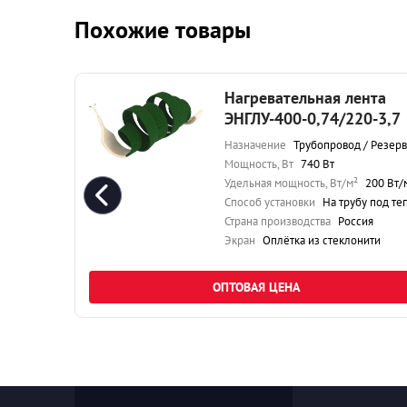
Похожие товары
та
Нагревательная лента
10
ЭНГЛУ-400-0,74/220-3,7
езервуар
Назначение
Трубопровод / Резервуа
Мощность, Вт
740 Вт
00 Вт/м²
Удельная мощность, Вт/м²
200 Вт/
плоизоляцию
Способ установки
На трубу под теплоизоляци
я
Страна производства
Россия
ти
Экран
Оплётка из стеклонити
ОПТОВАЯ ЦЕНА