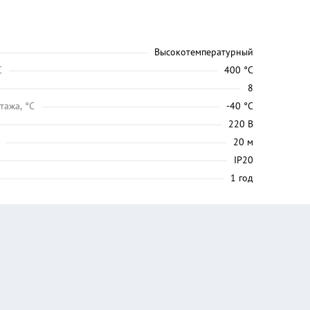
Высокотемпературный
C
400 °C
8
тажа, °C
-40 °C
220 В
20 м
IP20
1 год