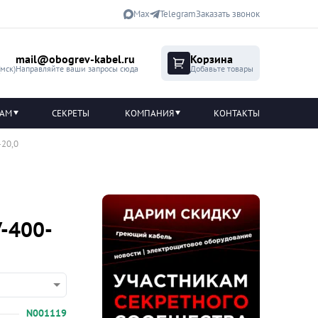
Max
Telegram
Заказать звонок
mail@obogrev-kabel.ru
Корзина
(мск)
Направляйте ваши запросы сюда
Добавьте товары
ТАМ
СЕКРЕТЫ
КОМПАНИЯ
КОНТАКТЫ
-20,0
У-400-
N001119