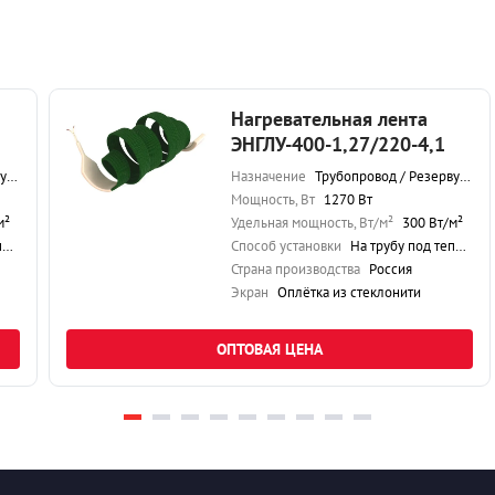
Нагревательная лента
ЭНГЛУ-400-1,27/220-4,1
р
Назначение
Трубопровод / Резервуар
Мощность, Вт
1270 Вт
м²
Удельная мощность, Вт/м²
300 Вт/м²
ю
Способ установки
На трубу под теплоизоляцию
Страна производства
Россия
Экран
Оплётка из стеклонити
ОПТОВАЯ ЦЕНА