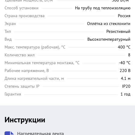
Удельная мощность, Вт/м²
300 Вт/м²
Способ установки
На трубу под теплоизоляцию
Страна производства
Россия
Экран
Оплётка из стеклонити
Тип
Резистивный
Вид
Высокотемпературный
Maкс. температура (рабочая), °C
400 °C
Количество жил
8
Минимальная температура монтажа, °C
-40 °C
Рабочее напряжение, В
220 В
Длина нагревательной части, м
4.1 м
Степень защиты IP
IP20
Гарантия
1 год
Инструкции
Нагревательная лента