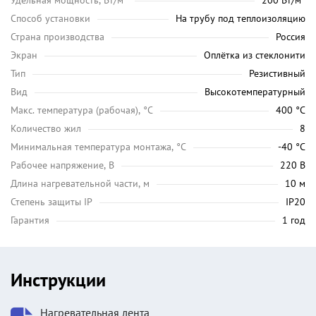
Удельная мощность, Вт/м²
200 Вт/м²
Способ установки
На трубу под теплоизоляцию
Страна производства
Россия
Экран
Оплётка из стеклонити
Тип
Резистивный
Вид
Высокотемпературный
Maкс. температура (рабочая), °C
400 °C
Количество жил
8
Минимальная температура монтажа, °C
-40 °C
Рабочее напряжение, В
220 В
Длина нагревательной части, м
10 м
Степень защиты IP
IP20
Гарантия
1 год
Инструкции
Нагревательная лента