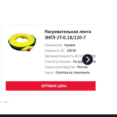
Нагревательная лента
ЭНГЛ-2Т-0,18/220-7
Назначение
Кровля
Мощность, Вт
180 Вт
Удельная мощность, Вт/м²
40 Вт/м²
Способ установки
На трубу под теплоизоляцию
Страна производства
Россия
Экран
Оплётка из стеклонити
ОПТОВАЯ ЦЕНА