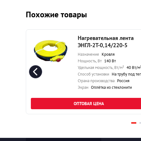
Похожие товары
та
Нагревательная лента
4
ЭНГЛ-2Т-0,14/220-5
Назначение
Кровля
Мощность, Вт
140 Вт
0 Вт/м²
Удельная мощность, Вт/м²
40 Вт/м
плоизоляцию
Способ установки
На трубу под теплоизоляци
я
Страна производства
Россия
ти
Экран
Оплётка из стеклонити
ОПТОВАЯ ЦЕНА