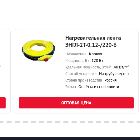
Нагревательная лента
ЭНГЛ-2Т-0,12-/220-6
Назначение
Кровля
Мощность, Вт
120 Вт
²
Удельная мощность, Вт/м²
40 Вт/м²
ю
Способ установки
На трубу под теплоизоляцию
Страна производства
Россия
Экран
Оплётка из стеклонити
ОПТОВАЯ ЦЕНА