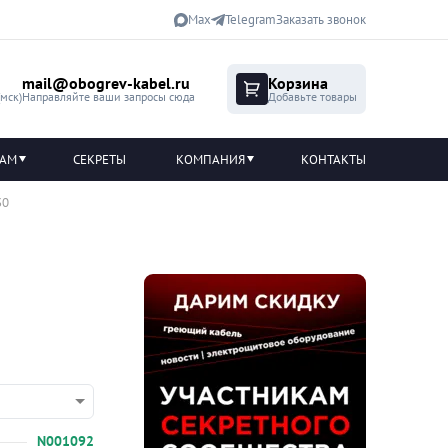
Max
Telegram
Заказать звонок
mail@obogrev-kabel.ru
Корзина
(мск)
Направляйте ваши запросы сюда
Добавьте товары
ТАМ
СЕКРЕТЫ
КОМПАНИЯ
КОНТАКТЫ
30
N001092