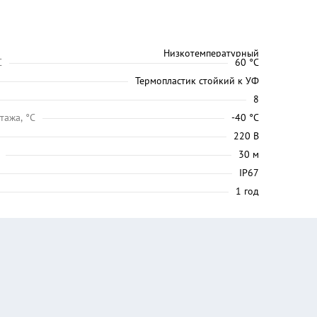
Низкотемпературный
C
60 °C
Термопластик стойкий к УФ
8
тажа, °C
-40 °C
220 В
30 м
IP67
1 год