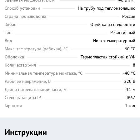
Удельная мощность, Вт/м²
40 Вт/м²
Способ установки
На трубу под теплоизоляцию
Страна производства
Россия
Экран
Оплётка из стеклонити
Тип
Резистивный
Вид
Низкотемпературный
Maкс. температура (рабочая), °C
60 °C
Оболочка
Термопластик стойкий к УФ
Количество жил
8
Минимальная температура монтажа, °C
-40 °C
Рабочее напряжение, В
220 В
Длина нагревательной части, м
11 м
Степень защиты IP
IP67
Гарантия
1 год
Инструкции