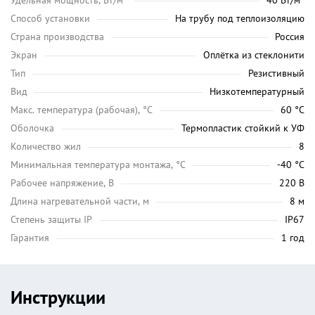
Удельная мощность, Вт/м²
40 Вт/м²
Способ установки
На трубу под теплоизоляцию
Страна производства
Россия
Экран
Оплётка из стеклонити
Тип
Резистивный
Вид
Низкотемпературный
Maкс. температура (рабочая), °C
60 °C
Оболочка
Термопластик стойкий к УФ
Количество жил
8
Минимальная температура монтажа, °C
-40 °C
Рабочее напряжение, В
220 В
Длина нагревательной части, м
8 м
Степень защиты IP
IP67
Гарантия
1 год
Инструкции