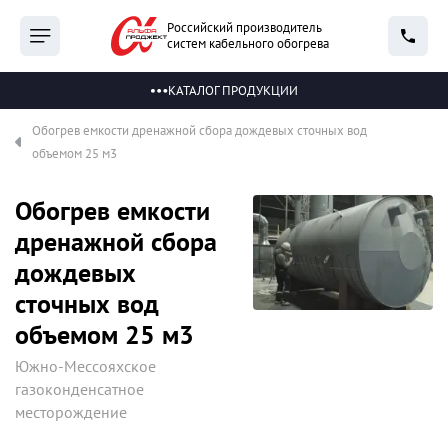
Российский производитель
систем кабельного обогрева
КАТАЛОГ ПРОДУКЦИИ
Обогрев емкости дренажной сбора дождевых сточных вод
объемом 25 м3
Обогрев емкости
дренажной сбора
дождевых
сточных вод
объемом 25 м3
Южно-Мессояхское
газоконденсатное
месторождение