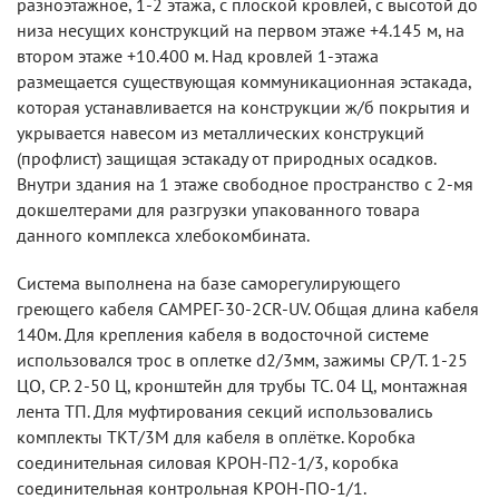
разноэтажное, 1-2 этажа, с плоской кровлей, с высотой до
низа несущих конструкций на первом этаже +4.145 м, на
втором этаже +10.400 м. Над кровлей 1-этажа
размещается существующая коммуникационная эстакада,
которая устанавливается на конструкции ж/б покрытия и
укрывается навесом из металлических конструкций
(профлист) защищая эстакаду от природных осадков.
Внутри здания на 1 этаже свободное пространство с 2-мя
докшелтерами для разгрузки упакованного товара
данного комплекса хлебокомбината.
Система выполнена на базе саморегулирующего
греющего кабеля САМРЕГ-30-2CR-UV. Общая длина кабеля
140м. Для крепления кабеля в водосточной системе
использовался трос в оплетке d2/3мм, зажимы СР/Т. 1-25
ЦО, СР. 2-50 Ц, кронштейн для трубы ТС. 04 Ц, монтажная
лента ТП. Для муфтирования секций использовались
комплекты ТКТ/3М для кабеля в оплётке. Коробка
соединительная силовая КРОН-П2-1/3, коробка
соединительная контрольная КРОН-ПО-1/1.